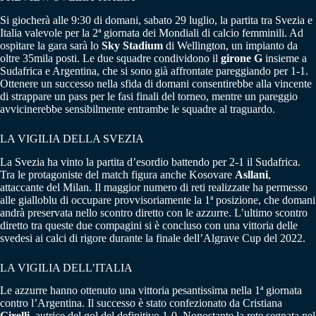
Si giocherà alle 9:30 di domani, sabato 29 luglio, la partita tra Svezia e
Italia valevole per la 2ª giornata dei Mondiali di calcio femminili. Ad
ospitare la gara sarà lo
Sky Stadium
di Wellington, un impianto da
oltre 35mila posti. Le due squadre condividono il
girone G
insieme a
Sudafrica e Argentina, che si sono già affrontate pareggiando per 1-1.
Ottenere un successo nella sfida di domani consentirebbe alla vincente
di strappare un pass per le fasi finali del torneo, mentre un pareggio
avvicinerebbe sensibilmente entrambe le squadre al traguardo.
LA VIGILIA DELLA SVEZIA
La Svezia ha vinto la partita d’esordio battendo per 2-1 il Sudafrica.
Tra le protagoniste del match figura anche Kosovare
Asllani
,
attaccante del Milan. Il maggior numero di reti realizzate ha permesso
alle gialloblu di occupare provvisoriamente la 1ª posizione, che domani
andrà preservata nello scontro diretto con le azzurre. L’ultimo scontro
diretto tra queste due compagini si è concluso con una vittoria delle
svedesi ai calci di rigore durante la finale dell’Algrave Cup del 2022.
LA VIGILIA DELL’ITALIA
Le azzurre hanno ottenuto una vittoria pesantissima nella 1ª giornata
contro l’Argentina. Il successo è stato confezionato da Cristiana
Girelli
, autrice del gol del definitivo 1-0. Nonostante la rete segnata nel