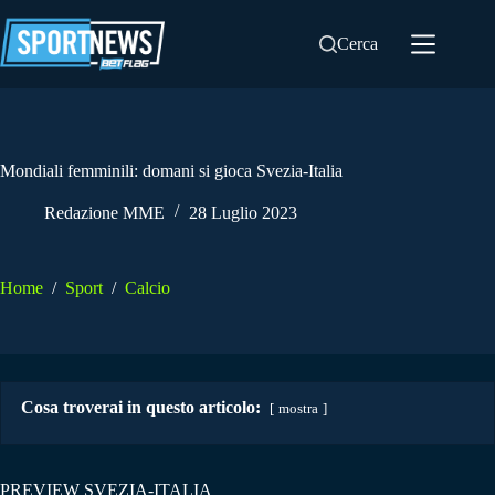
Salta
al
Cerca
contenuto
Mondiali femminili: domani si gioca Svezia-Italia
Redazione MME
28 Luglio 2023
Home
/
Sport
/
Calcio
Cosa troverai in questo articolo:
mostra
PREVIEW SVEZIA-ITALIA