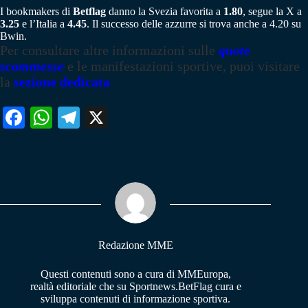
I bookmakers di
Betflag
danno la Svezia favorita a
1.80
, segue la X a
3.25
e l’Italia a
4.45
. Il successo delle azzurre si trova anche a 4.20 su
Bwin.
Per consultare altre informazioni sulle
quote
scommesse
e le manifestazioni sportive, puoi visitare
la
sezione dedicata
Fa
W
Te
X
ce
ha
le
bo
ts
gr
ok
A
a
pp
m
Redazione MME
Questi contenuti sono a cura di MMEuropa,
realtà editoriale che su Sportnews.BetFlag cura e
sviluppa contenuti di informazione sportiva.