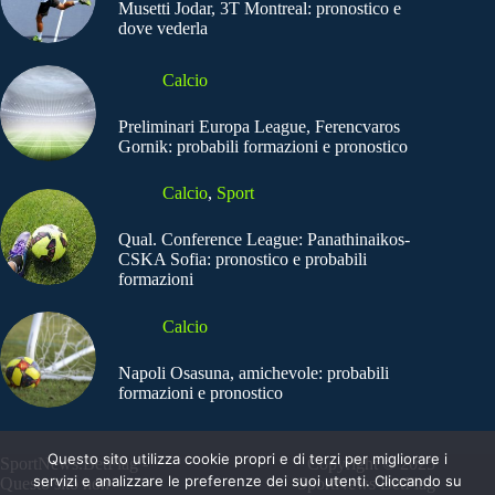
Musetti Jodar, 3T Montreal: pronostico e
dove vederla
Calcio
Preliminari Europa League, Ferencvaros
Gornik: probabili formazioni e pronostico
Calcio
,
Sport
Qual. Conference League: Panathinaikos-
CSKA Sofia: pronostico e probabili
formazioni
Calcio
Napoli Osasuna, amichevole: probabili
formazioni e pronostico
Questo sito utilizza cookie propri e di terzi per migliorare i
SportNews.BetFlag -
Copyright © 2025
servizi e analizzare le preferenze dei suoi utenti. Cliccando su
Questo sito non
SportNews BetFlag