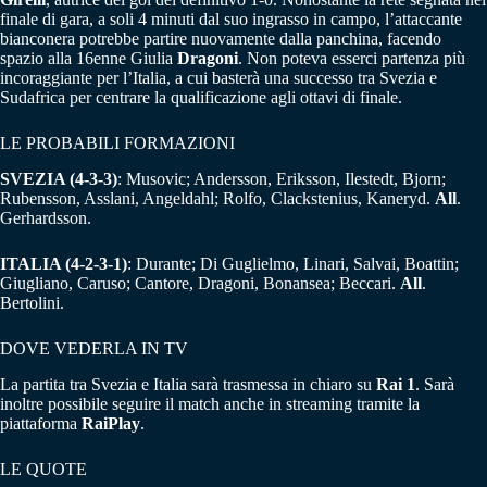
finale di gara, a soli 4 minuti dal suo ingrasso in campo, l’attaccante
bianconera potrebbe partire nuovamente dalla panchina, facendo
spazio alla 16enne Giulia
Dragoni
. Non poteva esserci partenza più
incoraggiante per l’Italia, a cui basterà una successo tra Svezia e
Sudafrica per centrare la qualificazione agli ottavi di finale.
LE PROBABILI FORMAZIONI
SVEZIA (4-3-3)
: Musovic; Andersson, Eriksson, Ilestedt, Bjorn;
Rubensson, Asslani, Angeldahl; Rolfo, Clackstenius, Kaneryd.
All
.
Gerhardsson.
ITALIA (4-2-3-1)
: Durante; Di Guglielmo, Linari, Salvai, Boattin;
Giugliano, Caruso; Cantore, Dragoni, Bonansea; Beccari.
All
.
Bertolini.
DOVE VEDERLA IN TV
La partita tra Svezia e Italia sarà trasmessa in chiaro su
Rai 1
. Sarà
inoltre possibile seguire il match anche in streaming tramite la
piattaforma
RaiPlay
.
LE QUOTE