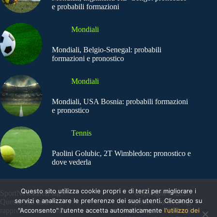
e probabili formazioni
Mondiali
Mondiali, Belgio-Senegal: probabili
formazioni e pronostico
Mondiali
Mondiali, USA Bosnia: probabili formazioni
e pronostico
Tennis
Paolini Golubic, 2T Wimbledon: pronostico e
dove vederla
Questo sito utilizza cookie propri e di terzi per migliorare i
SportNews.BetFlag -
Copyright © 2025
servizi e analizzare le preferenze dei suoi utenti. Cliccando su
Questo sito non
SportNews BetFlag
"Acconsento" l'utente accetta automaticamente
l'utilizzo dei
rappresenta una testata
Sede Legale: Via degli