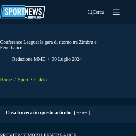
Salta
al
Cerca
contenuto
Conference League: la gara di ritorno tra Zimbru e
Fenerbahce
Redazione MME
30 Luglio 2024
Home
/
Sport
/
Calcio
Cosa troverai in questo articolo:
mostra
PREVIEW ZIMBRU-FENERBAHCE