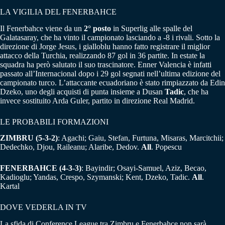
LA VIGILIA DEL FENERBAHCE
Il Fenerbahce viene da un
2° posto
in Superlig alle spalle del
Galatasaray, che ha vinto il campionato lasciando a -8 i rivali. Sotto la
direzione di Jorge Jesus, i gialloblu hanno fatto registrare il miglior
attacco della Turchia, realizzando 87 gol in 36 partite. In estate la
squadra ha però salutato il suo trascinatore. Enner Valencia è infatti
passato all’Internacional dopo i 29 gol segnati nell’ultima edizione del
campionato turco. L’attaccante ecuadoriano è stato rimpiazzato da Edin
Dzeko, uno degli acquisti di punta insieme a Dusan
Tadic
, che ha
invece sostituito Arda Guler, partito in direzione Real Madrid.
LE PROBABILI FORMAZIONI
ZIMBRU (5-3-2)
: Agachi; Gaiu, Stefan, Furtuna, Misaras, Marcitchii;
Dedechko, Djou, Raileanu; Alaribe, Dedov.
All
. Popescu
FENERBAHCE (4-3-3)
: Bayindir; Osayi-Samuel, Aziz, Becao,
Kadioglu; Yandas, Crespo, Szymanski; Kent, Dzeko, Tadic.
All
.
Kartal
DOVE VEDERLA IN TV
La sfida di Conference League tra Zimbru e Fenerbahce non sarà