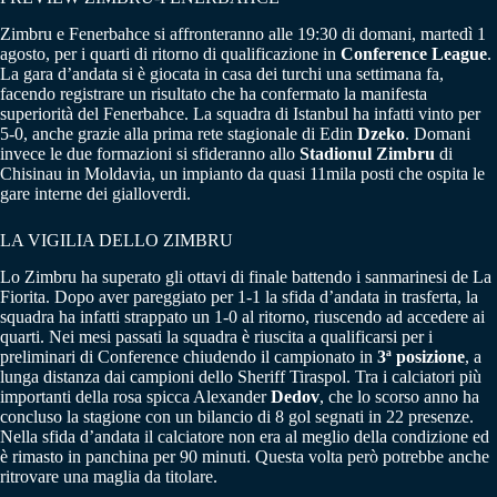
Zimbru e Fenerbahce si affronteranno alle 19:30 di domani, martedì 1
agosto, per i quarti di ritorno di qualificazione in
Conference League
.
La gara d’andata si è giocata in casa dei turchi una settimana fa,
facendo registrare un risultato che ha confermato la manifesta
superiorità del Fenerbahce. La squadra di Istanbul ha infatti vinto per
5-0, anche grazie alla prima rete stagionale di Edin
Dzeko
. Domani
invece le due formazioni si sfideranno allo
Stadionul Zimbru
di
Chisinau in Moldavia, un impianto da quasi 11mila posti che ospita le
gare interne dei gialloverdi.
LA VIGILIA DELLO ZIMBRU
Lo Zimbru ha superato gli ottavi di finale battendo i sanmarinesi de La
Fiorita. Dopo aver pareggiato per 1-1 la sfida d’andata in trasferta, la
squadra ha infatti strappato un 1-0 al ritorno, riuscendo ad accedere ai
quarti. Nei mesi passati la squadra è riuscita a qualificarsi per i
preliminari di Conference chiudendo il campionato in
3ª posizione
, a
lunga distanza dai campioni dello Sheriff Tiraspol. Tra i calciatori più
importanti della rosa spicca Alexander
Dedov
, che lo scorso anno ha
concluso la stagione con un bilancio di 8 gol segnati in 22 presenze.
Nella sfida d’andata il calciatore non era al meglio della condizione ed
è rimasto in panchina per 90 minuti. Questa volta però potrebbe anche
ritrovare una maglia da titolare.