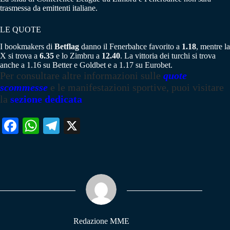
trasmessa da emittenti italiane.
LE QUOTE
I bookmakers di
Betflag
danno il Fenerbahce favorito a
1.18
, mentre la
X si trova a
6.35
e lo Zimbru a
12.40
. La vittoria dei turchi si trova
anche a 1.16 su Better e Goldbet e a 1.17 su Eurobet.
Per consultare altre informazioni sulle
quote
scommesse
e le manifestazioni sportive, puoi visitare
la
sezione dedicata
Fa
W
Te
X
ce
ha
le
bo
ts
gr
ok
A
a
pp
m
Redazione MME