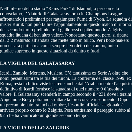
Nell’inferno dello stadio “Rams Park” di Istanbul, o per come lo
conosciamo, l’Ataturk. Il Galatasaray torna in Champions League
affrontando i preliminari per raggiungere l’urna di Nyon. La squadra di
mister Buruk non può fallire l’appuntamento in questo match di ritorno
del secondo turno preliminare. I giallorossi ospiteranno lo Zalgiris
squadra lituana di ben altro valore. Nonostante questo, però, si riparte
dal 2-2 maturato all’andata che mette tutto in bilico. Per i bookmakers
non ci sarà partita ma conta sempre il verdetto del campo, unico
giudice supremo in queste situazioni da dentro o fuori.
LA VIGILIA DEL GALATASARAY
Icardi, Zaniolo, Mertens, Muslera. C’è tantissima ex Serie A oltre che
nomi pesantissimi tra le fila dei turchi. La conferma del classe 1999, ex
Roma, resta in bilico viste le sirene anche dall’Arabia mentre l’acquisto
definitivo di Icardi fornisce la squadra di quel numero 9 d’assoluto
valore. Il Galatasaray scenderà in campo secondo il 4231 dove i terzini
Angelino e Boey potranno sfruttare la loro corsa e inserimento. Dopo
un precampionato tra luci ed ombre, l’esordio ufficiale stagionale è
arrivato proprio contro lo Zalgiris. Pesa tantissimo il pareggio subito al
92′ che ha vanificato un grande secondo tempo.
LA VIGILIA DELLO ZALGIRIS