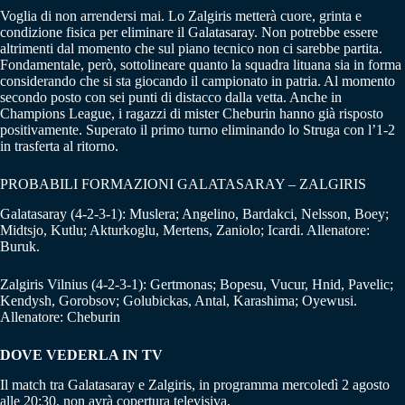
Voglia di non arrendersi mai. Lo Zalgiris metterà cuore, grinta e
condizione fisica per eliminare il Galatasaray. Non potrebbe essere
altrimenti dal momento che sul piano tecnico non ci sarebbe partita.
Fondamentale, però, sottolineare quanto la squadra lituana sia in forma
considerando che si sta giocando il campionato in patria. Al momento
secondo posto con sei punti di distacco dalla vetta. Anche in
Champions League, i ragazzi di mister Cheburin hanno già risposto
positivamente. Superato il primo turno eliminando lo Struga con l’1-2
in trasferta al ritorno.
PROBABILI FORMAZIONI GALATASARAY – ZALGIRIS
Galatasaray (4-2-3-1): Muslera; Angelino, Bardakci, Nelsson, Boey;
Midtsjo, Kutlu; Akturkoglu, Mertens, Zaniolo; Icardi. Allenatore:
Buruk.
Zalgiris Vilnius (4-2-3-1): Gertmonas; Bopesu, Vucur, Hnid, Pavelic;
Kendysh, Gorobsov; Golubickas, Antal, Karashima; Oyewusi.
Allenatore: Cheburin
DOVE VEDERLA IN TV
Il match tra Galatasaray e Zalgiris, in programma mercoledì 2 agosto
alle 20:30, non avrà copertura televisiva.