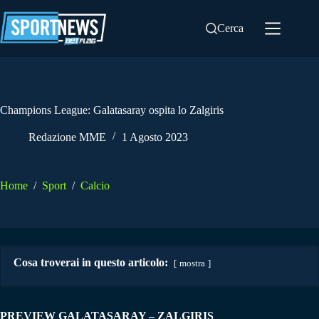
Salta
al
Cerca
contenuto
Champions League: Galatasaray ospita lo Zalgiris
Redazione MME
1 Agosto 2023
Home
/
Sport
/
Calcio
Cosa troverai in questo articolo:
mostra
PREVIEW GALATASARAY – ZALGIRIS