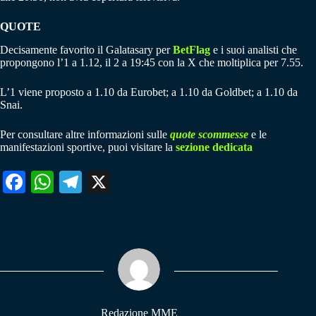
QUOTE
Decisamente favorito il Galatasary per
BetFlag
e i suoi analisti che
propongono l’1 a 1.12, il 2 a 19:45 con la X che moltiplica per 7.55.
L’1 viene proposto a 1.10 da Eurobet; a 1.10 da Goldbet; a 1.10 da
Snai.
Per consultare altre informazioni sulle
quote scommesse
e le
manifestazioni sportive, puoi visitare la
sezione dedicata
Fa
W
Te
X
ce
ha
le
bo
ts
gr
ok
A
a
pp
m
Redazione MME