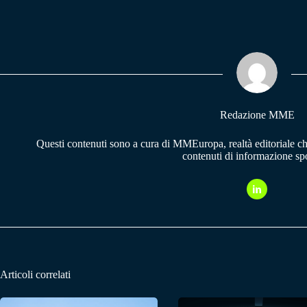
ce
ha
le
bo
ts
gr
ok
A
a
pp
m
Redazione MME
Questi contenuti sono a cura di MMEuropa, realtà editoriale c
contenuti di informazione spo
Articoli correlati