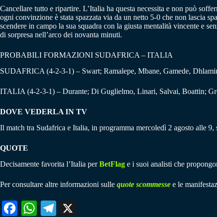
Cancellare tutto e ripartire. L’Italia ha questa necessita e non può soff
ogni convinzione è stata spazzata via da un netto 5-0 che non lascia spa
scendere in campo la sua squadra con la giusta mentalità vincente e senza 
di sorpresa nell’arco dei novanta minuti.
PROBABILI FORMAZIONI SUDAFRICA – ITALIA
SUDAFRICA (4-2-3-1) – Swart; Ramalepe, Mbane, Gamede, Dhlamini; 
ITALIA (4-2-3-1) – Durante; Di Guglielmo, Linari, Salvai, Boattin; Gr
DOVE VEDERLA IN TV
Il match tra Sudafrica e Italia, in programma mercoledì 2 agosto alle 9, 
QUOTE
Decisamente favorita l’Italia per
BetFlag
e i suoi analisti che propongon
Per consultare altre informazioni sulle
quote scommesse
e le manifestaz
Fa
W
Te
X