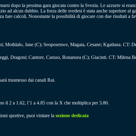
ermarsi dopo la pessima gara giocata contro la Svezia. Le azzurre si eran
zio ad alcun dubbio. La forza delle svedesi è stata anche superiore al g
fare calcoli. Nonostante la possibilità di giocare con due risultati a fav
Mothlalo, Jane (C); Seoposenwe, Magaia, Cesane; Kgatlana. CT: Des
eggi, Dragoni; Cantore, Caruso, Bonansea (C); Giacinti. CT: Milena Be
sarà trasmesso dai canali Rai.
o il 2 a 1.62, l’1 a 4.85 con la X che moltiplica per 3.80.
ioni sportive, puoi visitare la
sezione dedicata