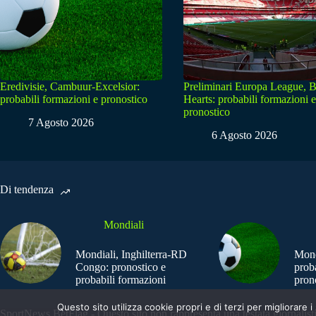
Eredivisie, Cambuur-Excelsior:
Preliminari Europa League, B
probabili formazioni e pronostico
Hearts: probabili formazioni e
pronostico
7 Agosto 2026
6 Agosto 2026
Di tendenza
Mondiali
Mondiali, Inghilterra-RD
Mond
Congo: pronostico e
prob
probabili formazioni
pron
Questo sito utilizza cookie propri e di terzi per migliorar
SportNews.BetFlag - Questo sito non rappresenta una testata giornalist