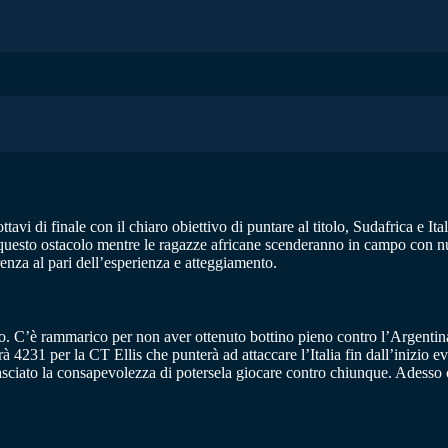
avi di finale con il chiaro obiettivo di puntare al titolo, Sudafrica e Ita
 questo ostacolo mentre le ragazze africane scenderanno in campo con nul
enza al pari dell’esperienza e atteggiamento.
C’è rammarico per non aver ottenuto bottino pieno contro l’Argentina. Il 
rà 4231 per la CT Ellis che punterà ad attaccare l’Italia fin dall’inizio e
ciato la consapevolezza di potersela giocare contro chiunque. Adesso c’è 