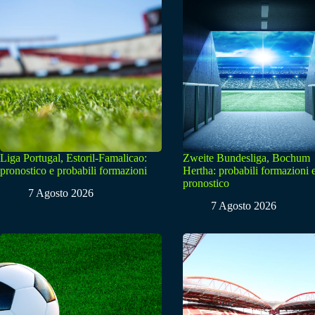
Liga Portugal, Estoril-Famalicao:
Zweite Bundesliga, Bochum
pronostico e probabili formazioni
Hertha: probabili formazioni 
pronostico
7 Agosto 2026
7 Agosto 2026