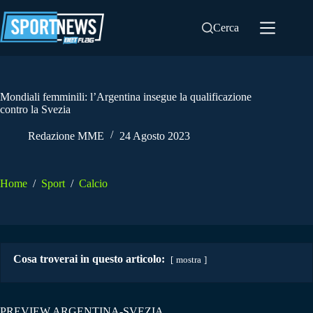
Salta
al
Cerca
contenuto
Mondiali femminili: l’Argentina insegue la qualificazione
contro la Svezia
Redazione MME
24 Agosto 2023
Home
/
Sport
/
Calcio
Cosa troverai in questo articolo:
mostra
PREVIEW ARGENTINA-SVEZIA