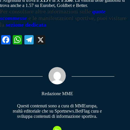
l’Argentina si trova a
5.15
e la X a
3.80
. La vittoria delle gialloblu si
trova anche a 1.57 su Eurobet, Goldbet e Better.
Per consultare altre informazioni sulle
quote
scommesse
e le manifestazioni sportive, puoi visitare
la
sezione dedicata
Fa
W
Te
X
ce
ha
le
bo
ts
gr
ok
A
a
pp
m
Redazione MME
Questi contenuti sono a cura di MMEuropa,
realtà editoriale che su Sportnews.BetFlag cura e
sviluppa contenuti di informazione sportiva.