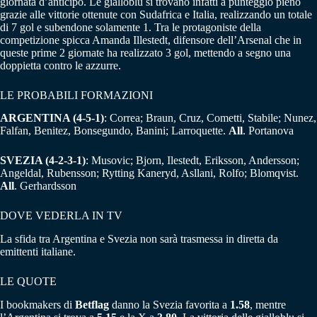
giornata d’anticipo. Le gialloblu si trovano infatti a punteggio pieno
grazie alle vittorie ottenute con Sudafrica e Italia, realizzando un totale
di 7 gol e subendone solamente 1. Tra le protagoniste della
competizione spicca Amanda Illestedt, difensore dell’Arsenal che in
queste prime 2 giornate ha realizzato 3 gol, mettendo a segno una
doppietta contro le azzurre.
LE PROBABILI FORMAZIONI
ARGENTINA (4-5-1)
: Correa; Braun, Cruz, Cometti, Stabile; Nunez,
Falfan, Benitez, Bonsegundo, Banini; Larroquette.
All
. Portanova
SVEZIA (4-2-3-1)
: Musovic; Bjorn, Ilestedt, Eriksson, Andersson;
Angeldal, Rubensson; Rytting Kaneryd, Asllani, Rolfo; Blomqvist.
All
. Gerhardsson
DOVE VEDERLA IN TV
La sfida tra Argentina e Svezia non sarà trasmessa in diretta da
emittenti italiane.
LE QUOTE
I bookmakers di
Betflag
danno la Svezia favorita a
1.58
, mentre