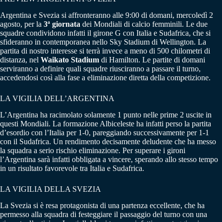
Argentina e Svezia si affronteranno alle 9:00 di domani, mercoledì 2
agosto, per la
3ª giornata
dei Mondiali di calcio femminili. Le due
squadre condividono infatti il girone G con Italia e Sudafrica, che si
sfideranno in contemporanea nello Sky Stadium di Wellington. La
partita di nostro interesse si terrà invece a meno di 500 chilometri di
distanza, nel
Waikato Stadium
di Hamilton. Le partite di domani
serviranno a definire quali squadre riusciranno a passare il turno,
accedendosi così alla fase a eliminazione diretta della competizione.
LA VIGILIA DELL’ARGENTINA
L’Argentina ha racimolato solamente 1 punto nelle prime 2 uscite in
questi Mondiali. La formazione Albiceleste ha infatti perso la partita
d’esordio con l’Italia per 1-0, pareggiando successivamente per 1-1
con il Sudafrica. Un rendimento decisamente deludente che ha messo
la squadra a serio rischio eliminazione. Per superare i gironi
l’Argentina sarà infatti obbligata a vincere, sperando allo stesso tempo
in un risultato favorevole tra Italia e Sudafrica.
LA VIGILIA DELLA SVEZIA
La Svezia si è resa protagonista di una partenza eccellente, che ha
permesso alla squadra di festeggiare il passaggio del turno con una