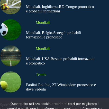
Mondiali, Inghilterra-RD Congo: pronostico
e probabili formazioni
Mondiali
Mondiali, Belgio-Senegal: probabili
formazioni e pronostico
Mondiali
Mondiali, USA Bosnia: probabili formazioni
e pronostico
Tennis
Paolini Golubic, 2T Wimbledon: pronostico e
dove vederla
Questo sito utilizza cookie propri e di terzi per migliorare i
SportNews.BetFlag -
Copyright © 2025
servizi e analizzare le preferenze dei suoi utenti. Cliccando su