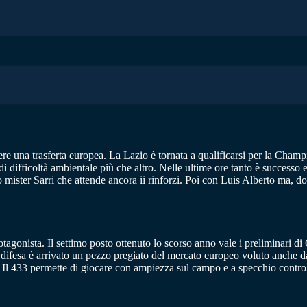
e una trasferta europea. La Lazio è tornata a qualificarsi per la Champi
difficoltà ambientale più che altro. Nelle ultime ore tanto è successo e, 
o mister Sarri che attende ancora ii rinforzi. Poi con Luis Alberto ma, d
otagonista. Il settimo posto ottenuto lo scorso anno vale i preliminari d
 difesa è arrivato un pezzo pregiato del mercato europeo voluto anche da
 Il 433 permette di giocare con ampiezza sul campo e a specchio contro la