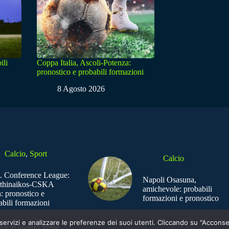
ili
Coppa Italia, Ascoli-Potenza:
pronostico e probabili formazioni
8 Agosto 2026
Calcio
,
Sport
Calcio
. Conference League:
Napoli Osasuna,
thinaikos-CSKA
amichevole: probabili
: pronostico e
formazioni e pronostico
abili formazioni
e i servizi e analizzare le preferenze dei suoi utenti. Cliccando su "Acco
ica in quanto viene