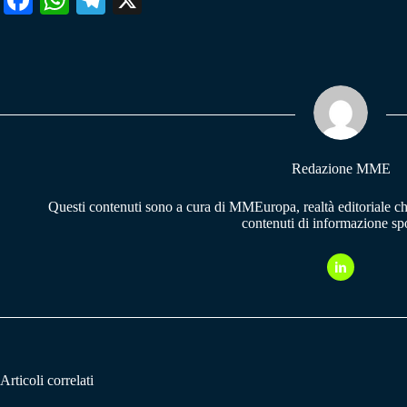
ce
ha
le
bo
ts
gr
ok
A
a
pp
m
Redazione MME
Questi contenuti sono a cura di MMEuropa, realtà editoriale c
contenuti di informazione spo
Articoli correlati