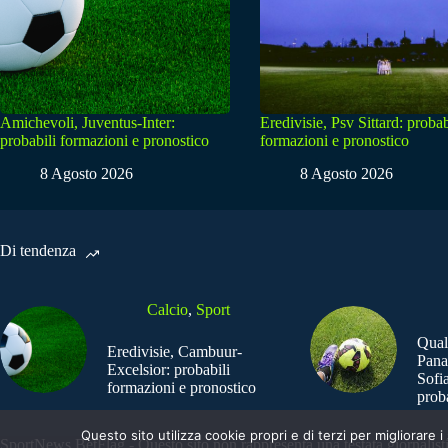
Amichevoli, Juventus-Inter:
Eredivisie, Psv Sittard: probab
probabili formazioni e pronostico
formazioni e pronostico
8 Agosto 2026
8 Agosto 2026
Di tendenza
Calcio
,
Sport
Qual
Eredivisie, Cambuur-
Pana
Excelsior: probabili
Sofia
formazioni e pronostico
prob
Questo sito utilizza cookie propri e di terzi per migliorar
SportNews.BetFlag - Questo sito non rappresenta una testata giornalist