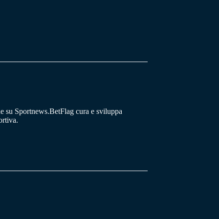
he su Sportnews.BetFlag cura e sviluppa
rtiva.