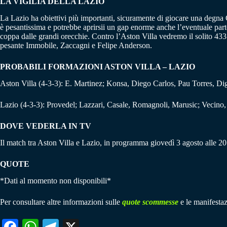
LA VIGILIA DELLA LAZIO
La Lazio ha obiettivi più importanti, sicuramente di giocare una degna
è pesantissima e potrebbe aprirsii un gap enorme anche l’eventuale parten
coppa dalle grandi orecchie. Contro l’Aston Villa vedremo il solito 433
pesante Immobile, Zaccagni e Felipe Anderson.
PROBABILI FORMAZIONI ASTON VILLA – LAZIO
Aston Villa (4-3-3): E. Martinez; Konsa, Diego Carlos, Pau Torres, 
Lazio (4-3-3): Provedel; Lazzari, Casale, Romagnoli, Marusic; Vecino
DOVE VEDERLA IN TV
Il match tra Aston Villa e Lazio, in programma giovedì 3 agosto alle 20
QUOTE
*Dati al momento non disponibili*
Per consultare altre informazioni sulle
quote scommesse
e le manifestaz
Fa
W
Te
X