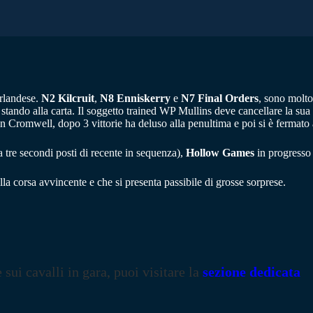
 irlandese.
N2 Kilcruit
,
N8 Enniskerry
e
N7 Final Orders
, sono molto
a stando alla carta. Il soggetto trained WP Mullins deve cancellare la sua
in Cromwell, dopo 3 vittorie ha deluso alla penultima e poi si è fermato 
 tre secondi posti di recente in sequenza),
Hollow Games
in progresso
lla corsa avvincente e che si presenta passibile di grosse sorprese.
e sui cavalli in gara, puoi visitare la
sezione dedicata