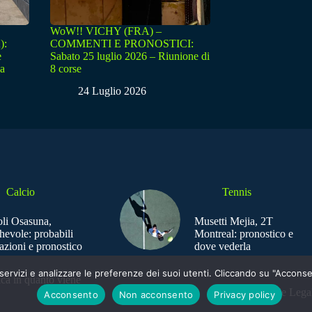
WoW!! VICHY (FRA) –
):
COMMENTI E PRONOSTICI:
e
Sabato 25 luglio 2026 – Riunione di
sa
8 corse
24 Luglio 2026
Calcio
Tennis
li Osasuna,
Musetti Mejia, 2T
hevole: probabili
Montreal: pronostico e
azioni e pronostico
dove vederla
e i servizi e analizzare le preferenze dei suoi utenti. Cliccando su "Acco
ica in quanto viene
Sede Legal
Acconsento
Non acconsento
Privacy policy