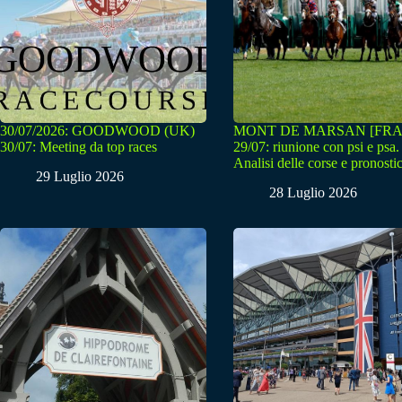
30/07/2026: GOODWOOD (UK)
MONT DE MARSAN [FRA
30/07: Meeting da top races
29/07: riunione con psi e psa.
Analisi delle corse e pronostic
29 Luglio 2026
28 Luglio 2026