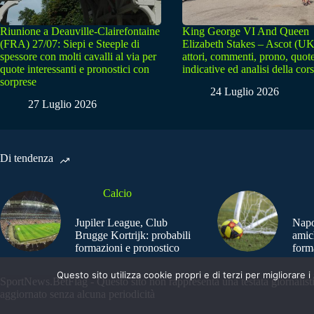
Riunione a Deauville-Clairefontaine
King George VI And Queen
(FRA) 27/07: Siepi e Steeple di
Elizabeth Stakes – Ascot (UK
spessore con molti cavalli al via per
attori, commenti, prono, quot
quote interessanti e pronostici con
indicative ed analisi della cor
sorprese
24 Luglio 2026
27 Luglio 2026
Di tendenza
Calcio
Jupiler League, Club
Napo
Brugge Kortrijk: probabili
amic
formazioni e pronostico
form
Questo sito utilizza cookie propri e di terzi per migliorar
SportNews.BetFlag - Questo sito non rappresenta una testata giornalist
aggiornato senza alcuna periodicità