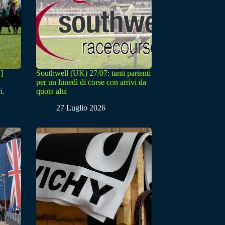
]
Southwell (UK) 27/07: tanti partenti
per un lunedì di corse con arrivi da
i.
quota alta
27 Luglio 2026