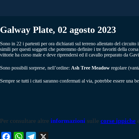
Galway Plate, 02 agosto 2023
Sono in 22 i partenti per ora dichiarati sul terreno allentato del circuito
simili per questi soggetti che potremmo definire i tre favoriti della cors
vittorie ha corso male e deve riprendersi ed il cavallo preparato da Gav
Sono possibili sorprese, nell’ordine:
Ash Tree Meadow
regolare (vanta
Sempre se tutti i citati saranno confermati al via, potrebbe essere una be
Per consultare altre
informazioni
sulle
corse ippiche
Fa
W
Te
X