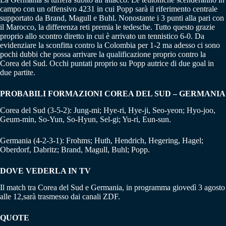
campo con un offensivo 4231 in cui Popp sarà il riferimento centrale
supportato da Brand, Magull e Buhl. Nonostante i 3 punti alla pari con
il Marocco, la differenza reti premia le tedesche. Tutto questo grazie
proprio allo scontro diretto in cui è arrivato un tennistico 6-0. Da
evidenziare la sconfitta contro la Colombia per 1-2 ma adesso ci sono
pochi dubbi che possa arrivare la qualificazione proprio contro la
Corea del Sud. Occhi puntati proprio su Popp autrice di due goal in
due partite.
PROBABILI FORMAZIONI COREA DEL SUD – GERMANIA
Corea del Sud (3-5-2): Jung-mi; Hye-ri, Hye-ji, Seo-yeon; Hyo-joo,
Geum-min, So-Yun, So-Hyun, Sel-gi; Yu-ri, Eun-sun.
Germania (4-2-3-1): Frohms; Huth, Hendrich, Hegering, Hagel;
Oberdorf, Dabritz; Brand, Magull, Buhl; Popp.
DOVE VEDERLA IN TV
Il match tra Corea del Sud e Germania, in programma giovedì 3 agosto
alle 12,sarà trasmesso dai canali ZDF.
QUOTE