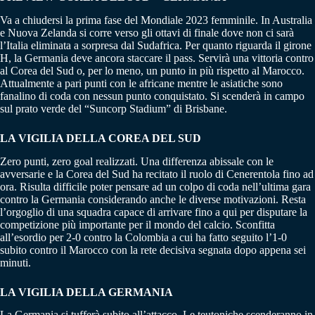
Va a chiudersi la prima fase del Mondiale 2023 femminile. In Australia
e Nuova Zelanda si corre verso gli ottavi di finale dove non ci sarà
l’Italia eliminata a sorpresa dal Sudafrica. Per quanto riguarda il girone
H, la Germania deve ancora staccare il pass. Servirà una vittoria contro
al Corea del Sud o, per lo meno, un punto in più rispetto al Marocco.
Attualmente a pari punti con le africane mentre le asiatiche sono
fanalino di coda con nessun punto conquistato. Si scenderà in campo
sul prato verde del “Suncorp Stadium” di Brisbane.
LA VIGILIA DELLA COREA DEL SUD
Zero punti, zero goal realizzati. Una differenza abissale con le
avversarie e la Corea del Sud ha recitato il ruolo di Cenerentola fino ad
ora. Risulta difficile poter pensare ad un colpo di coda nell’ultima gara
contro la Germania considerando anche le diverse motivazioni. Resta
l’orgoglio di una squadra capace di arrivare fino a qui per disputare la
competizione più importante per il mondo del calcio. Sconfitta
all’esordio per 2-0 contro la Colombia a cui ha fatto seguito l’1-0
subito contro il Marocco con la rete decisiva segnata dopo appena sei
minuti.
LA VIGILIA DELLA GERMANIA
La Germania si tufferà subito all’attacco. Le teutoniche scenderanno in