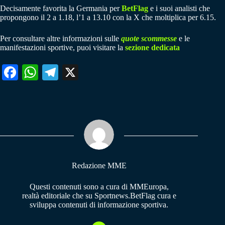
Decisamente favorita la Germania per
BetFlag
e i suoi analisti che
propongono il 2 a 1.18, l’1 a 13.10 con la X che moltiplica per 6.15.
Per consultare altre informazioni sulle
quote scommesse
e le
manifestazioni sportive, puoi visitare la
sezione dedicata
Fa
W
Te
X
ce
ha
le
bo
ts
gr
ok
A
a
pp
m
Redazione MME
Questi contenuti sono a cura di MMEuropa,
realtà editoriale che su Sportnews.BetFlag cura e
sviluppa contenuti di informazione sportiva.