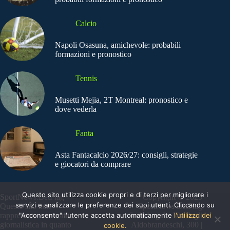
Calcio
Napoli Osasuna, amichevole: probabili
formazioni e pronostico
Tennis
Musetti Mejia, 2T Montreal: pronostico e
dove vederla
Fanta
Asta Fantacalcio 2026/27: consigli, strategie
e giocatori da comprare
Questo sito utilizza cookie propri e di terzi per migliorare i
SportNews.BetFlag -
Copyright © 2025
servizi e analizzare le preferenze dei suoi utenti. Cliccando su
Questo sito non
SportNews BetFlag
"Acconsento" l'utente accetta automaticamente
l'utilizzo dei
rappresenta una testata
Sede Legale: Via degli
giornalistica in quanto
Aldobrandeschi, 300 |
cookie.