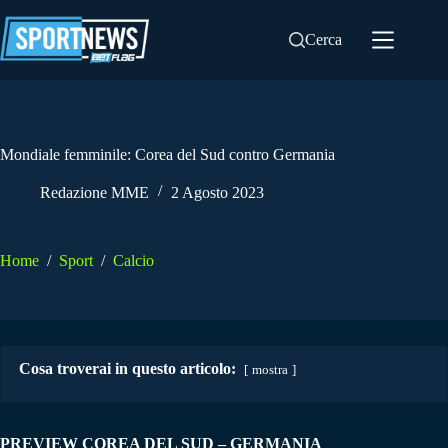
Salta
al
Cerca
contenuto
Mondiale femminile: Corea del Sud contro Germania
Redazione MME
2 Agosto 2023
Home
/
Sport
/
Calcio
Cosa troverai in questo articolo:
mostra
PREVIEW COREA DEL SUD – GERMANIA