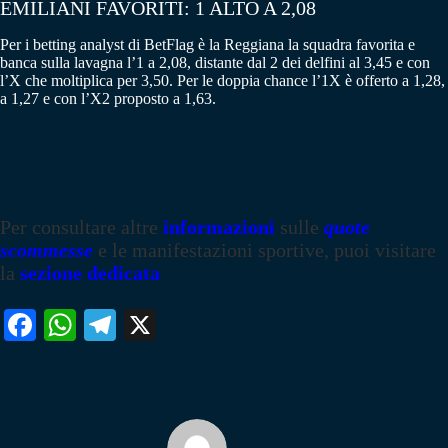
EMILIANI FAVORITI: 1 ALTO A 2,08
Per i betting analyst di BetFlag è la Reggiana la squadra favorita e
banca sulla lavagna l’1 a 2,08, distante dal 2 dei delfini al 3,45 e con
l’X che moltiplica per 3,50. Per le doppia chance l’1X è offerto a 1,28,
a 1,27 e con l’X2 proposto a 1,63.
Per consultare altre
informazioni
sulle
quote
scommesse
e le manifestazioni sportive, puoi visitare
la
sezione dedicata
Fa
W
Te
X
ce
ha
le
bo
ts
gr
ok
A
a