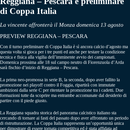
Reggiana – Pescara è preliminare
di Coppa Italia
La vincente affronterà il Monza domenica 13 agosto
PREVIEW REGGIANA – PESCARA
Con il turno preliminare di Coppa Italia è sì ancora calcio d’agosto ma
questa volta si gioca per i tre punti ed anche per testare la condizione
tecnica e fisica alla vigilia dell’imminente avvio dei campionati.
Domenica prossima alle 18 sul campo neutro di Fiorenzuola d’Arda
sarà fischio d’inizio di Reggiana – Pescara.
La prima neo-promossa in serie B, la seconda, dopo aver fallito la
promozione nei playoff contro il Foggia, ripartirà con immutate
ambizioni dalla serie C per ritentare la promozione tra i cadetti. Due
formazioni tutte da scoprire ma entrambe accomunate dal desiderio di
partire con il piede giusto.
La Reggiana squadra storica del panorama calcistico italiano sta
cercando di tornare ai fasti del passato dopo aver affrontato un periodo
di ristrutturazione. La Coppa Italia rappresenta un’opportunità unica
per dimostrare di essere tornata competitiva ed è stata affidata ad