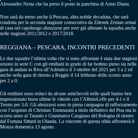
Alessandro Nesta che ha preso il posto in panchina di Aimo Diana.
Non sarà da meno anche il Pescara, altra nobile decaduta, che sarà
condotta per la seconda stagione consecutiva da Zdenek Zeman ormai
di casa nel capoluogo abruzzese per aver già allenato la squadra anche
nelle stagioni 2011/2012 e 2017/2018.
REGGIANA – PESCARA, INCONTRI PRECEDENTI
Le due squadre l’ultima volta che si sono affrontate è stata due stagioni
orsono in serie C con gli emiliani in grado di far bottino pieno sia nella
gara di andata in Riva all’Adriatico il 3 ottobre del 2021 per 3 a 2 ed
anche nella gara di ritorno a Reggio il 14 febbraio dello scorso anno
per 2 a 0.
Gli emiliani sono reduci da alcune amichevoli nelle quali hanno ben
impressionato buon ultime le vittorie con l’AlbinoLeffe per 4-1 e il
Trento per 3-0. Gli abruzzesi sono in piena campagna di rafforzamento
con l’acquisto di Christian Tommasini a titolo definitivo del Pisa ma lo
scorso anno al Taranto e Gianmarco Cangiano del Bologna di rientro
dal Fortuna Sittard in Olanda. La vincente di questa sfida affronterà il
Monza domenica 13 agosto.