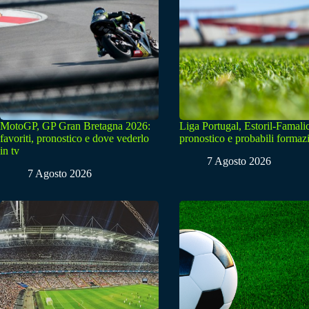
MotoGP, GP Gran Bretagna 2026:
Liga Portugal, Estoril-Famali
favoriti, pronostico e dove vederlo
pronostico e probabili formaz
in tv
7 Agosto 2026
7 Agosto 2026