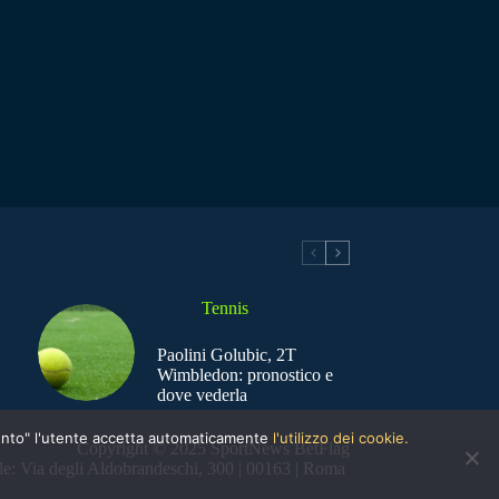
Tennis
Paolini Golubic, 2T
Wimbledon: pronostico e
dove vederla
nsento" l'utente accetta automaticamente
l'utilizzo dei cookie.
Copyright © 2025 SportNews BetFlag
e: Via degli Aldobrandeschi, 300 | 00163 | Roma