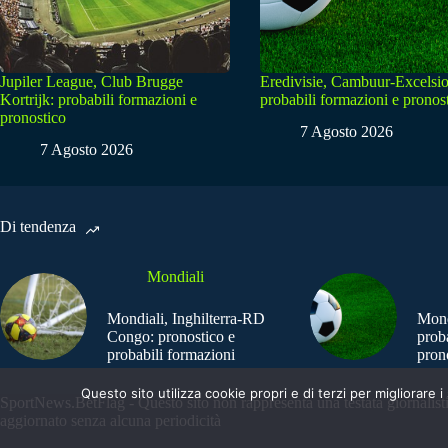
Jupiler League, Club Brugge
Eredivisie, Cambuur-Excelsio
Kortrijk: probabili formazioni e
probabili formazioni e pronos
pronostico
7 Agosto 2026
7 Agosto 2026
Di tendenza
Mondiali
Mondiali, Inghilterra-RD
Mond
Congo: pronostico e
prob
probabili formazioni
pron
Questo sito utilizza cookie propri e di terzi per migliorar
SportNews.BetFlag - Questo sito non rappresenta una testata giornalist
aggiornato senza alcuna periodicità