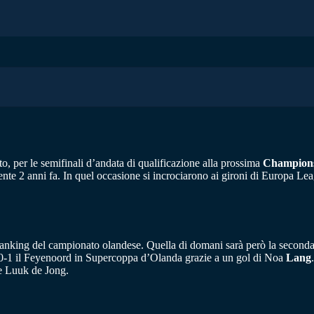
o, per le semifinali d’andata di qualificazione alla prossima
Champion
te 2 anni fa. In quel occasione si incrociarono ai gironi di Europa League
 ranking del campionato olandese. Quella di domani sarà però la seconda pa
er 0-1 il Feyenoord in Supercoppa d’Olanda grazie a un gol di Noa
Lang
me Luuk de Jong.