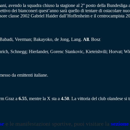
i, avendo la squadra chiuso la stagione al 2° posto della Bundesliga aus
iettivo dei bianconeri quest’anno sarà quello di tentare di ostacolare nuov
ifensore classe 2002 Gabriel Haider dall’Hoffenheim e il centrocampista 
, Babadi, Veerman; Bakayoko, de Jong, Lang.
All
. Bosz
rich, Schnegg; Hierlander, Gorenc Stankovic, Kieteishvili; Horvat; 
esso da emittenti italiane.
urm Graz a
6.55
, mentre la X sta a
4.50
. La vittoria del club olandese s
se
e le manifestazioni sportive, puoi visitare la
sezione