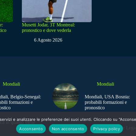
r:
Musetti Jodar, 3T Montreal:
tico
pronostico e dove vederla
6 Agosto 2026
Mondiali
Mondiali
iali, Belgio-Senegal:
Mondiali, USA Bosnia:
abili formazioni e
probabili formazioni e
ostico
pronostico
e i servizi e analizzare le preferenze dei suoi utenti. Cliccando su "Acco
ica in quanto viene
Sede Legal
Acconsento
Non acconsento
Privacy policy