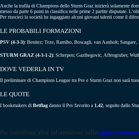
Anche la trafila di Champions dello Sturm Graz inizierà solamente doman
messo da parte 6 punti in classifica nelle prime 2 partite disputate. L’ob
Per riuscirci la società ha ingaggiato alcuni giovani talenti come il d
LE PROBABILI FORMAZIONI
PSV (4-3-3)
: Benitez; Teze, Ramlho, Boscagli, van Aanholt; Sangare
STURM GRAZ (4-3-1-2)
: Scherpen; Gazibegovic, Affengruber, Wuth
DOVE VEDERLA IN TV
Il preliminare di Champions League tra Psv e Sturm Graz non sarà trasm
LE QUOTE
I bookmakers di
Betflag
danno il Psv favorito a
1.42
, seguito dallo St
Per consultare altre informazioni sulle
quote scommes