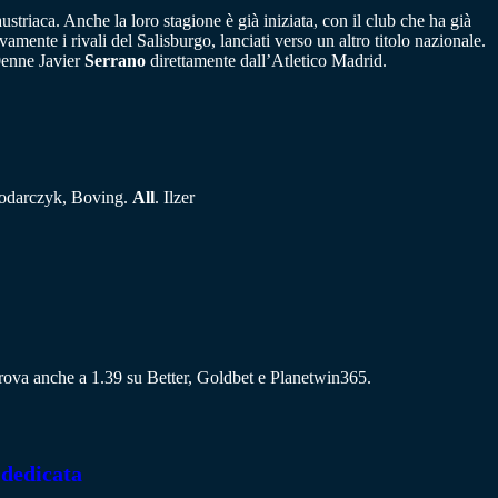
triaca. Anche la loro stagione è già iniziata, con il club che ha già
amente i rivali del Salisburgo, lanciati verso un altro titolo nazionale.
20enne Javier
Serrano
direttamente dall’Atletico Madrid.
Wlodarczyk, Boving.
All
. Ilzer
i trova anche a 1.39 su Better, Goldbet e Planetwin365.
 dedicata