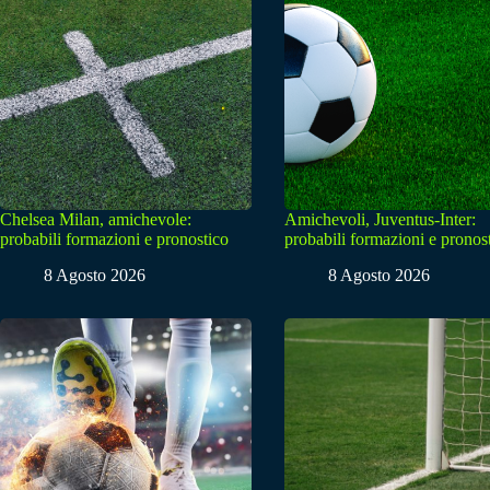
Chelsea Milan, amichevole:
Amichevoli, Juventus-Inter:
probabili formazioni e pronostico
probabili formazioni e pronos
8 Agosto 2026
8 Agosto 2026