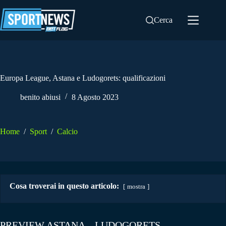
Salta
al
Cerca
contenuto
Europa League, Astana e Ludogorets: qualificazioni
benito abiusi
8 Agosto 2023
Home
/
Sport
/
Calcio
Cosa troverai in questo articolo:
mostra
PREVIEW ASTANA – LUDOGORETS