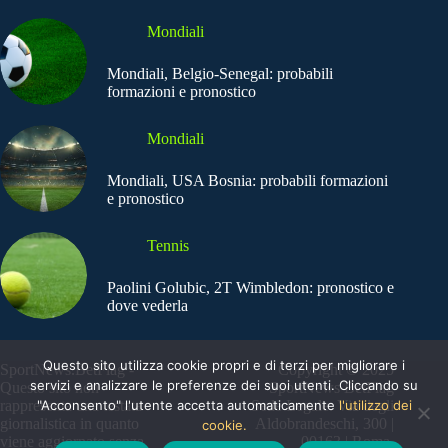
Mondiali
Mondiali, Belgio-Senegal: probabili
formazioni e pronostico
Mondiali
Mondiali, USA Bosnia: probabili formazioni
e pronostico
Tennis
Paolini Golubic, 2T Wimbledon: pronostico e
dove vederla
Questo sito utilizza cookie propri e di terzi per migliorare i
SportNews.BetFlag -
Copyright © 2025
servizi e analizzare le preferenze dei suoi utenti. Cliccando su
Questo sito non
SportNews BetFlag
"Acconsento" l'utente accetta automaticamente
l'utilizzo dei
rappresenta una testata
Sede Legale: Via degli
giornalistica in quanto
Aldobrandeschi, 300 |
cookie.
viene aggiornato senza
00163 | Roma