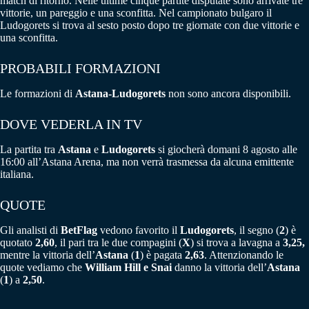
match di ritorno. Nelle ultime cinque partite disputate sono arrivate tre
vittorie, un pareggio e una sconfitta. Nel campionato bulgaro il
Ludogorets si trova al sesto posto dopo tre giornate con due vittorie e
una sconfitta.
PROBABILI FORMAZIONI
Le formazioni di
Astana-Ludogorets
non sono ancora disponibili.
DOVE VEDERLA IN TV
La partita tra
Astana
e
Ludogorets
si giocherà domani 8 agosto alle
16:00 all’Astana Arena, ma non verrà trasmessa da alcuna emittente
italiana.
QUOTE
Gli analisti di
BetFlag
vedono favorito il
Ludogorets
, il segno (
2
) è
quotato
2,60
, il pari tra le due compagini (
X
) si trova a lavagna a
3,25,
mentre la vittoria dell’
Astana
(
1
) è pagata
2,63
. Attenzionando le
quote vediamo che
William Hill e Snai
danno la vittoria dell’
Astana
(
1
) a
2,50
.