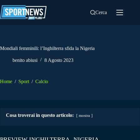
Salta
al
Cerca
contenuto
Mondiali femminili: l’Inghilterra sfida la Nigeria
benito abiusi
8 Agosto 2023
Home
/
Sport
/
Calcio
Cosa troverai in questo articolo:
mostra
PREVIEW INGHILTERRA- NIGERIA