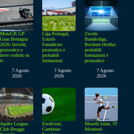
MotoGP, GP
Liga Portugal,
Zweite
Gran Bretagna
Estoril-
Bundesliga,
2026: favoriti,
Famalicao:
Bochum Hertha:
pronostico e
pronostico e
probabili
dove vederlo in
probabili
formazioni e
tv
formazioni
pronostico
7 Agosto
7 Agosto
7 Agosto
2026
2026
2026
Jupiler League,
Eredivisie,
Musetti Jodar, 3T
Club Brugge
Cambuur-
Montreal: