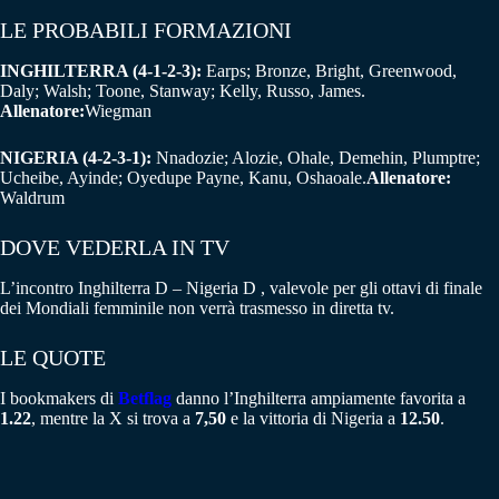
LE PROBABILI FORMAZIONI
INGHILTERRA (4-1-2-3):
Earps; Bronze, Bright, Greenwood,
Daly; Walsh; Toone, Stanway; Kelly, Russo, James.
Allenatore:
Wiegman
NIGERIA (4-2-3-1):
Nnadozie; Alozie, Ohale, Demehin, Plumptre;
Ucheibe, Ayinde; Oyedupe Payne, Kanu, Oshaoale.
Allenatore:
Waldrum
DOVE VEDERLA IN TV
L’incontro Inghilterra D – Nigeria D , valevole per gli ottavi di finale
dei Mondiali femminile non verrà trasmesso in diretta tv.
LE QUOTE
I bookmakers di
Betflag
danno l’Inghilterra ampiamente favorita a
1.22
, mentre la X si trova a
7,50
e la vittoria di Nigeria a
12.50
.