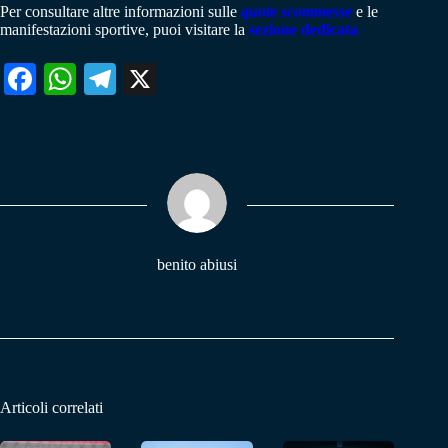
Per consultare altre informazioni sulle
quote scommesse
e le
manifestazioni sportive, puoi visitare la
sezione dedicata
Fa
W
Te
X
ce
ha
le
bo
ts
gr
ok
A
a
pp
m
benito abiusi
Articoli correlati