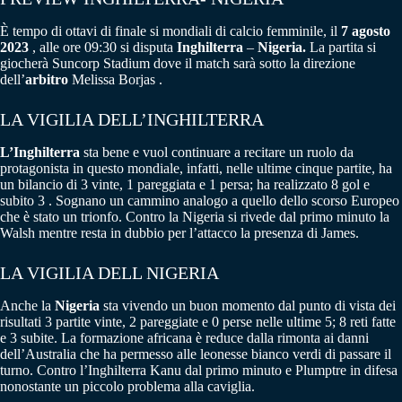
È tempo di ottavi di finale si mondiali di calcio femminile, il
7 agosto
2023
, alle ore 09:30 si disputa
Inghilterra
–
Nigeria.
La partita si
giocherà Suncorp Stadium dove il match sarà sotto la direzione
dell’
arbitro
Melissa Borjas .
LA VIGILIA DELL’INGHILTERRA
L’Inghilterra
sta bene e vuol continuare a recitare un ruolo da
protagonista in questo mondiale, infatti, nelle ultime cinque partite, ha
un bilancio di 3 vinte, 1 pareggiata e 1 persa; ha realizzato 8 gol e
subito 3 . Sognano un cammino analogo a quello dello scorso Europeo
che è stato un trionfo. Contro la Nigeria si rivede dal primo minuto la
Walsh mentre resta in dubbio per l’attacco la presenza di James.
LA VIGILIA DELL NIGERIA
Anche la
Nigeria
sta vivendo un buon momento dal punto di vista dei
risultati 3 partite vinte, 2 pareggiate e 0 perse nelle ultime 5; 8 reti fatte
e 3 subite. La formazione africana è reduce dalla rimonta ai danni
dell’Australia che ha permesso alle leonesse bianco verdi di passare il
turno. Contro l’Inghilterra Kanu dal primo minuto e Plumptre in difesa
nonostante un piccolo problema alla caviglia.