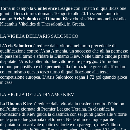
Torna in campo la
Conference League
con i match di qualificazione
giunti al terzo turno, domani, 10 agosto alle 20:15 scenderanno in
campo
Aris Salonicco
e
Dinamo Kiev
che si sfideranno nello stadio
Kleanthis Vikelides di Thessaloniki, in Grecia.
LA VIGILIA DELL’ARIS SALONICCO
L’
Aris Salonicco
è reduce dalla vittoria nel turno precedente di
qualificazione contro l’Arat Armenia, un successo che gli ha permesso
di passare il turno e sfidare la Dinamo Kiev. Nelle ultime cinque partite
disputate l’Aris ha ottenuto due vittorie e tre pareggio. Un ruolino
comunque positivo e che permette alla formazione greca di affrontare
con ottimismo questo terzo turno di qualificazione alla terza
competizione europea. L’Aris Salonicco segna 1.72 gol quando gioca
in casa.
LA VIGILIA DELLA DINAMO KIEV
La
Dinamo Kiev
è reduce dalla vittoria in trasferta contro l’Obolon
nell’ultima giornata di Premier League Ucraina. In classifica la
formazione di Kiev guida la classifica con sei punti grazie alle vittorie
nelle prime due giornata del torneo. Nelle ultime cinque partite
disputate sono arrivate quattro vittorie e un pareggio, quest’ultimo
maturato contro lo Young Boys in amichevole lo scorso 12 luglio. La