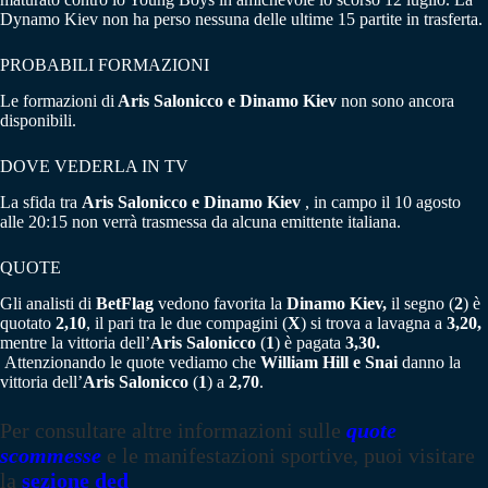
Dynamo Kiev non ha perso nessuna delle ultime 15 partite in trasferta.
PROBABILI FORMAZIONI
Le formazioni di
Aris Salonicco e Dinamo Kiev
non sono ancora
disponibili.
DOVE VEDERLA IN TV
La sfida tra
Aris Salonicco e Dinamo Kiev
, in campo il 10 agosto
alle 20:15 non verrà trasmessa da alcuna emittente italiana.
QUOTE
Gli analisti di
BetFlag
vedono favorita la
Dinamo Kiev,
il segno (
2
) è
quotato
2,10
, il pari tra le due compagini (
X
) si trova a lavagna a
3,20,
mentre la vittoria dell’
Aris Salonicco
(
1
) è pagata
3,30.
Attenzionando le quote vediamo che
William Hill e Snai
danno la
vittoria dell’
Aris Salonicco
(
1
) a
2,70
.
Per consultare altre informazioni sulle
quote
scommesse
e le manifestazioni sportive, puoi visitare
la
sezione ded