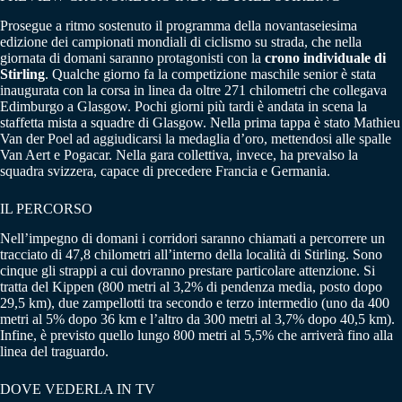
Prosegue a ritmo sostenuto il programma della novantaseiesima
edizione dei campionati mondiali di ciclismo su strada, che nella
giornata di domani saranno protagonisti con la
crono individuale di
Stirling
. Qualche giorno fa la competizione maschile senior è stata
inaugurata con la corsa in linea da oltre 271 chilometri che collegava
Edimburgo a Glasgow. Pochi giorni più tardi è andata in scena la
staffetta mista a squadre di Glasgow. Nella prima tappa è stato Mathieu
Van der Poel ad aggiudicarsi la medaglia d’oro, mettendosi alle spalle
Van Aert e Pogacar. Nella gara collettiva, invece, ha prevalso la
squadra svizzera, capace di precedere Francia e Germania.
IL PERCORSO
Nell’impegno di domani i corridori saranno chiamati a percorrere un
tracciato di 47,8 chilometri all’interno della località di Stirling. Sono
cinque gli strappi a cui dovranno prestare particolare attenzione. Si
tratta del Kippen (800 metri al 3,2% di pendenza media, posto dopo
29,5 km), due zampellotti tra secondo e terzo intermedio (uno da 400
metri al 5% dopo 36 km e l’altro da 300 metri al 3,7% dopo 40,5 km).
Infine, è previsto quello lungo 800 metri al 5,5% che arriverà fino alla
linea del traguardo.
DOVE VEDERLA IN TV