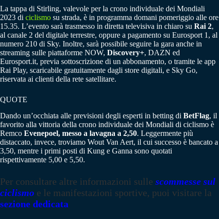
La tappa di Stirling, valevole per la crono individuale dei Mondiali
2023 di
ciclismo
su strada, è in programma domani pomeriggio alle ore
15.35. L’evento sarà trasmesso in diretta televisiva in chiaro su
Rai 2
,
al canale 2 del digitale terrestre, oppure a pagamento su Eurosport 1, al
numero 210 di Sky. Inoltre, sarà possibile seguire la gara anche in
streaming sulle piattaforme NOW,
Discovery+
, DAZN ed
Eurosport.it, previa sottoscrizione di un abbonamento, o tramite le app
Rai Play, scaricabile gratuitamente dagli store digitali, e Sky Go,
riservata ai clienti della rete satellitare.
QUOTE
Dando un’occhiata alle previsioni degli esperti in betting di
BetFlag
, il
favorito alla vittoria della crono individuale dei Mondiali di ciclismo è
Remco
Evenepoel, messo a lavagna a 2,50
. Leggermente più
distaccato, invece, troviamo Wout Van Aert, il cui successo è bancato a
3,50, mentre i primi posti di Kung e Ganna sono quotati
rispettivamente 5,00 e 5,50.
Per consultare altre informazioni sulle
scommesse sul
ciclismo
e le manifestazioni sportive, puoi visitare la
sezione dedicata