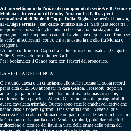
Ad una settimana dall’inizio dei campionati di serie A e B, Genoa e
Modena si troveranno di fronte, l’una contro l’altra, per i
trentaduesimi di finale di Coppa Italia. Si gioca venerdì 11 agosto,
al «Luigi Ferraris», con calcio d’inizio alle 21
. Sarà gara secca fra i
neopromossi rossoblù e gli emiliani che sognano una stagione da
protagonisti nel campionato cadetti. La vincente di questo confronto se
la vedrà, ai sedicesimi, contro chi avrà avuto la meglio fra Monza e
Reggiana.
L’ultimo confronto in Coppa fra le due formazioni risale al 27 agosto
2006. Successo dei rosoblù per 3 a 1.
Per i bookmaker il Genoa parte con i favori del pronostico.
LA VIGILIA DEL GENOA
C’è grande attesa e un entusiasmo alle stelle (toccata la quota record
per la città di 25.500 abbonati) in casa
Genoa.
I rossoblù, dopo un
anno di purgatorio fra i cadetti, hanno ritrovato la massima serie,
confermando in panchina Alberto Gilardino, uno dei protagonisti di
questa cavalcata trionfale. Quattro sono state le amichevoli estive che
hanno visto all’opera i grifoni. Una sconfitta con il Venezia, due
successi Facca calcio e Monaco e un pari, di recente, senza reti, contro
la Cremonese. La partita con il Modena, quindi, potrà dare ulteriori
indicazione al tecnico dei liguri in vista della prima della prima del
campionato che vedrà il Genoa ospitare la Fiorentina.