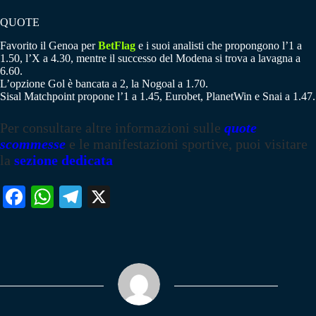
QUOTE
Favorito il Genoa per
BetFlag
e i suoi analisti che propongono l’1 a
1.50, l’X a 4.30, mentre il successo del Modena si trova a lavagna a
6.60.
L’opzione Gol è bancata a 2, la Nogoal a 1.70.
Sisal Matchpoint propone l’1 a 1.45, Eurobet, PlanetWin e Snai a 1.47.
Per consultare altre informazioni sulle
quote
scommesse
e le manifestazioni sportive, puoi visitare
la
sezione dedicata
Fa
W
Te
X
ce
ha
le
bo
ts
gr
ok
A
a
pp
m