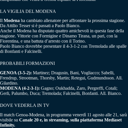
LA VIGILIA DEL MODENA
Il
Modena
ha cambiato allenatore per affrontare la prossima stagione.
Da Attilio Tesser si è passati a Paolo Bianco.
Anche il Modena ha disputato quattro amichevoli in questa fase della
stagione. Vittorie con Formigine e Dinamo Tirana, un pari, con la
Fiorentina, e una battuta d’arresto con il Torino.
Paolo Bianco dovrebbe presentare il 4-3-1-2 con Tremolada alle spalle
di Bonfanti e Falcinelli.
PROBABILI FORMAZIONI
GENOA (3-5-2):
Martinez; Dragusin, Bani, Vogliacco; Sabelli,
Frendrup, Strootman, Thorsby, Martin; Retegui, Gudmundsson. All.
Gilardino.
MODENA (4-2-3-1):
Gagno; Oukhadda, Zaro, Pergreffi, Cotali;
Gerli, Palumbo, Duca; Tremolada; Falcinelli, Bonfanti. All. Bianco.
DOVE VEDERLA IN TV
Il match Genoa-Modena, in programma venerdì 11 agosto alle 21, sarà
visibile su
Canale 20 e, in streaming, sulla piattaforma Mediaset
Infinity.