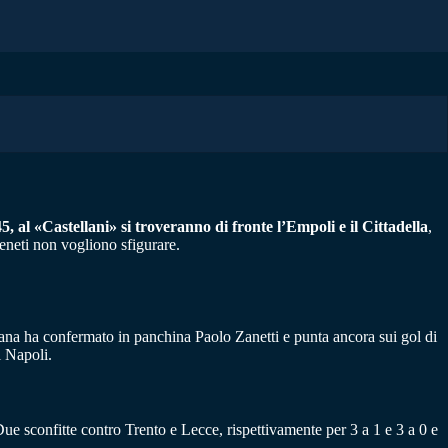
5, al «Castellani» si troveranno di fronte l’Empoli e il Cittadella
,
eneti non vogliono sfigurare.
ana ha confermato in panchina Paolo Zanetti e punta ancora sui gol di
l Napoli.
Due sconfitte contro Trento e Lecce, rispettivamente per 3 a 1 e 3 a 0 e