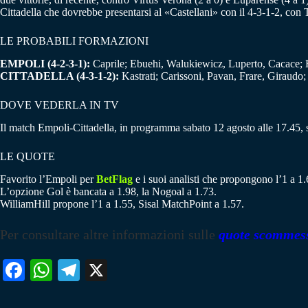
Cittadella che dovrebbe presentarsi al «Castellani» con il 4-3-1-2, con T
LE PROBABILI FORMAZIONI
EMPOLI (4-2-3-1):
Caprile; Ebuehi, Walukiewicz, Luperto, Cacace; H
CITTADELLA (4-3-1-2):
Kastrati; Carissoni, Pavan, Frare, Giraudo; 
DOVE VEDERLA IN TV
Il match Empoli-Cittadella, in programma sabato 12 agosto alle 17.45, s
LE QUOTE
Favorito l’Empoli per
BetFlag
e i suoi analisti che propongono l’1 a 1.6
L’opzione Gol è bancata a 1.98, la Nogoal a 1.73.
WilliamHill propone l’1 a 1.55, Sisal MatchPoint a 1.57.
Per consultare altre informazioni sulle
quote scommes
Fa
W
Te
X
ce
ha
le