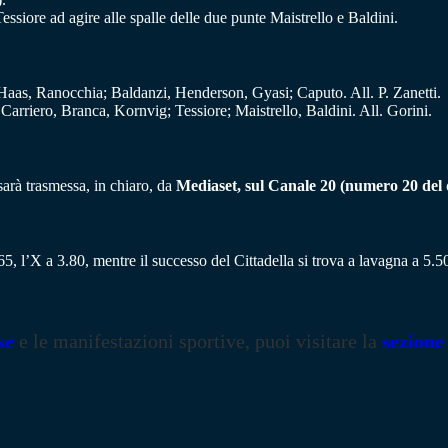
essiore ad agire alle spalle delle due punte Maistrello e Baldini.
aas, Ranocchia; Baldanzi, Henderson, Gyasi; Caputo. All. P. Zanetti.
Carriero, Branca, Kornvig; Tessiore; Maistrello, Baldini. All. Gorini.
arà trasmessa, in chiaro, da
Mediaset, sul Canale 20 (numero 20 del di
5, l’X a 3.80, mentre il successo del Cittadella si trova a lavagna a 5.5
se
e le manifestazioni sportive, puoi visitare la
sezione