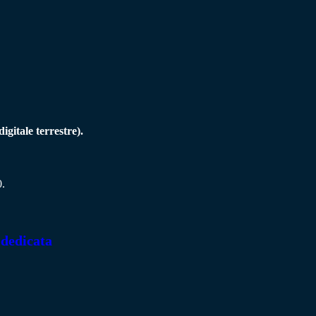
gitale terrestre).
0.
 dedicata