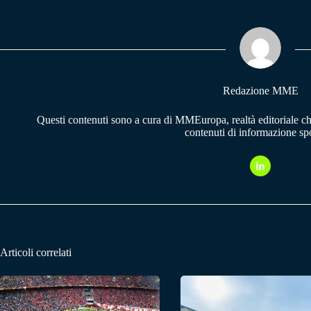
bo
ts
gr
ok
A
a
pp
m
Redazione MME
Questi contenuti sono a cura di MMEuropa, realtà editoriale c
contenuti di informazione spo
Articoli correlati