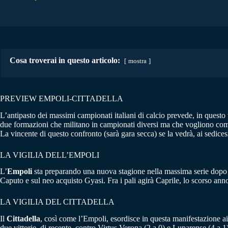
Cosa troverai in questo articolo:
mostra
PREVIEW EMPOLI-CITTADELLA
L’antipasto dei massimi campionati italiani di calcio prevede, in questo
due formazioni che militano in campionati diversi ma che vogliono comin
La vincente di questo confronto (sarà gara secca) se la vedrà, ai sedic
LA VIGILIA DELL’EMPOLI
L’
Empoli
sta preparando una nuova stagione nella massima serie dopo a
Caputo e sul neo acquisto Gyasi. Fra i pali agirà Caprile, lo scorso anno
LA VIGILIA DEL CITTADELLA
Il
Cittadella
, così come l’Empoli, esordisce in questa manifestazione ai
due vittorie, di recente, contro Virtus Verona (2 a 0) e Luparense (4 a 1)