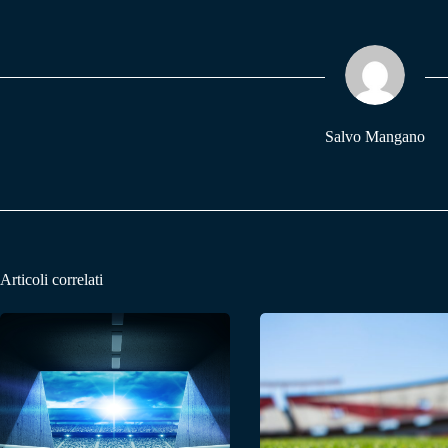
bo
ts
gr
ok
A
a
pp
m
Salvo Mangano
Articoli correlati