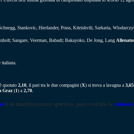
chnegg, Stankovic, Hierlander, Prass, Kiteishvili, Sarkaria, Wlodarcz
anholt; Sangare, Veerman, Babadi; Bakayoko, De Jong, Lang
Allenato
italiana.
 è quotato
2,10
, il pari tra le due compagini (
X
) si trova a lavagna a
3,65
m Graz
(
1
) a
2,70
.
se
e le manifestazioni sportive, puoi visitare la
sezione