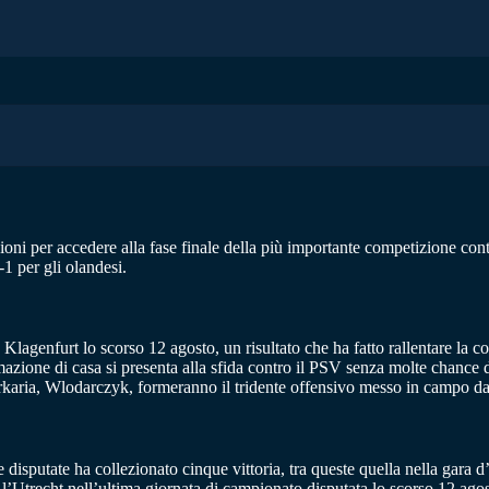
zioni per accedere alla fase finale della più importante competizione co
1 per gli olandesi.
lagenfurt lo scorso 12 agosto, un risultato che ha fatto rallentare la cor
mazione di casa si presenta alla sfida contro il PSV senza molte chance di
 Sarkaria, Wlodarczyk, formeranno il tridente offensivo messo in campo da 
e disputate ha collezionato cinque vittoria, tra queste quella nella gara
tro l’Utrecht nell’ultima giornata di campionato disputata lo scorso 12 ag