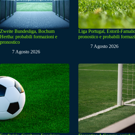
Zweite Bundesliga, Bochum
Liga Portugal, Estoril-Famali
Hertha: probabili formazioni e
pronostico e probabili formaz
pronostico
7 Agosto 2026
7 Agosto 2026