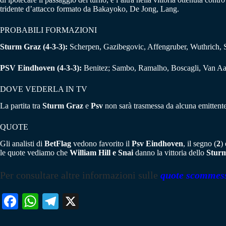
tridente d’attacco formato da Bakayoko, De Jong, Lang.
PROBABILI FORMAZIONI
Sturm Graz (4-3-3):
Scherpen, Gazibegovic, Affengruber, Wuthrich, S
PSV Eindhoven (4-3-3):
Benitez; Sambo, Ramalho, Boscagli, Van A
DOVE VEDERLA IN TV
La partita tra
Sturm Graz
e
Psv
non sarà trasmessa da alcuna emittente 
QUOTE
Gli analisti di
BetFlag
vedono favorito il
Psv Eindhoven
, il segno (
2
)
le quote vediamo che
William Hill e Snai
danno la vittoria dello
Stur
Per consultare altre informazioni sulle
quote scommes
Fa
W
Te
X
ce
ha
le