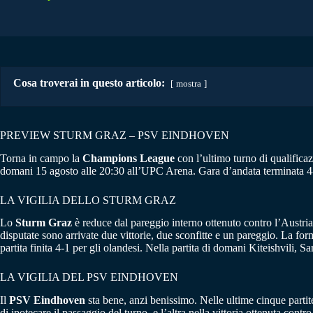
Cosa troverai in questo articolo:
mostra
PREVIEW STURM GRAZ – PSV EINDHOVEN
Torna in campo la
Champions League
con l’ultimo turno di qualifica
domani 15 agosto alle 20:30 all’UPC Arena. Gara d’andata terminata 4-
LA VIGILIA DELLO STURM GRAZ
Lo
Sturm
Graz
è reduce dal pareggio interno ottenuto contro l’Austria K
disputate sono arrivate due vittorie, due sconfitte e un pareggio. La for
partita finita 4-1 per gli olandesi. Nella partita di domani Kiteishvili,
LA VIGILIA DEL PSV EINDHOVEN
Il
PSV Eindhoven
sta bene, anzi benissimo. Nelle ultime cinque partit
di ipotecare il passaggio del turno, e l’altra nella vittoria ottenuta con