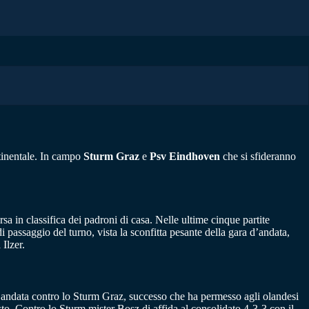
ntinentale. In campo
Sturm Graz
e
Psv Eindhoven
che si sfideranno
sa in classifica dei padroni di casa. Nelle ultime cinque partite
 passaggio del turno, vista la sconfitta pesante della gara d’andata,
Ilzer.
 d’andata contro lo Sturm Graz, successo che ha permesso agli olandesi
osto. Contro lo Sturm mister Bosz di affida al consolidato 4-3-3 con il