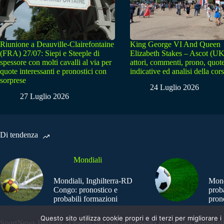
Riunione a Deauville-Clairefontaine
King George VI And Queen
(FRA) 27/07: Siepi e Steeple di
Elizabeth Stakes – Ascot (UK
spessore con molti cavalli al via per
attori, commenti, prono, quot
quote interessanti e pronostici con
indicative ed analisi della cor
sorprese
24 Luglio 2026
27 Luglio 2026
Di tendenza
Mondiali
Mondiali, Inghilterra-RD
Mond
Congo: pronostico e
prob
probabili formazioni
pron
Questo sito utilizza cookie propri e di terzi per migliorar
SportNews.BetFlag - Questo sito non rappresenta una testata giornalist