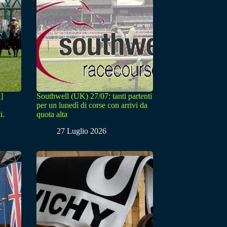
]
Southwell (UK) 27/07: tanti partenti
per un lunedì di corse con arrivi da
i.
quota alta
27 Luglio 2026