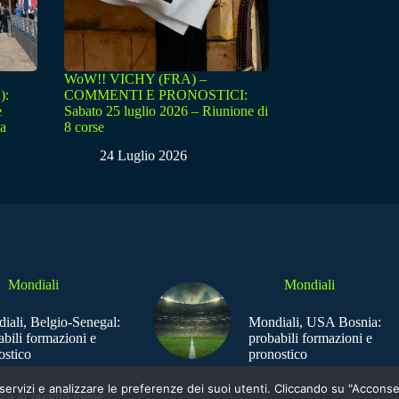
WoW!! VICHY (FRA) –
):
COMMENTI E PRONOSTICI:
e
Sabato 25 luglio 2026 – Riunione di
sa
8 corse
24 Luglio 2026
Mondiali
Mondiali
iali, Belgio-Senegal:
Mondiali, USA Bosnia:
abili formazioni e
probabili formazioni e
ostico
pronostico
e i servizi e analizzare le preferenze dei suoi utenti. Cliccando su "Acco
ica in quanto viene