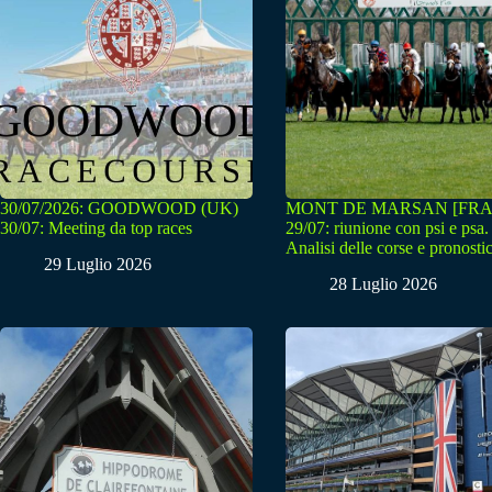
30/07/2026: GOODWOOD (UK)
MONT DE MARSAN [FRA
30/07: Meeting da top races
29/07: riunione con psi e psa.
Analisi delle corse e pronostic
29 Luglio 2026
28 Luglio 2026