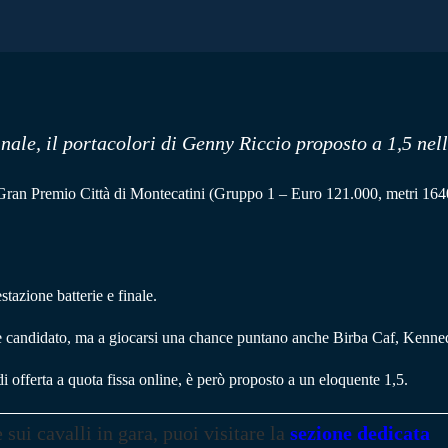
inale, il portacolori di Genny Riccio proposto a 1,5 nel
a Gran Premio Città di Montecatini (Gruppo 1 – Euro 121.000, metri 1640
estazione batterie e finale.
re candidato, ma a giocarsi una chance puntano anche Birba Caf, Kenn
 offerta a quota fissa online, è però proposto a un eloquente 1,5.
e sui cavalli in gara, puoi visitare la
sezione dedicata