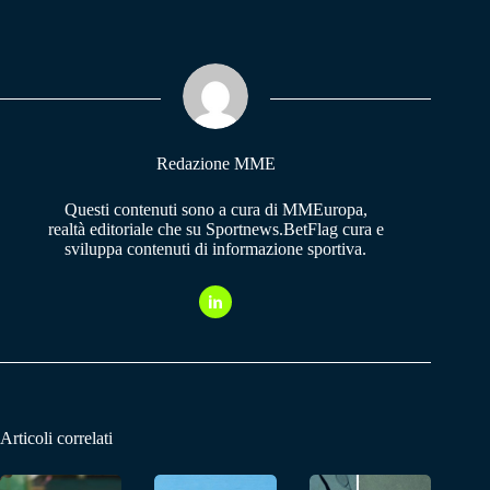
bo
ts
gr
ok
A
a
pp
m
Redazione MME
Questi contenuti sono a cura di MMEuropa,
realtà editoriale che su Sportnews.BetFlag cura e
sviluppa contenuti di informazione sportiva.
Articoli correlati