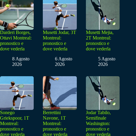
Darderi Borges,
Musetti Jodar, 3T
Musetti Mejia,
Ottavi Montreal:
Montreal:
2T Montreal:
pronostico e
pronostico e
pronostico e
dove vederla
dove vederla
dove vederla
8 Agosto
6 Agosto
5 Agosto
2026
2026
2026
Sonego
Berrettini
Jodar Tabilo,
Griekspoor, 1T
Navone, 1T
Semifinale
Montreal:
Montreal:
Washington:
pronostico e
pronostico e
pronostico e
dove vederla
dove vederla
dove vederla