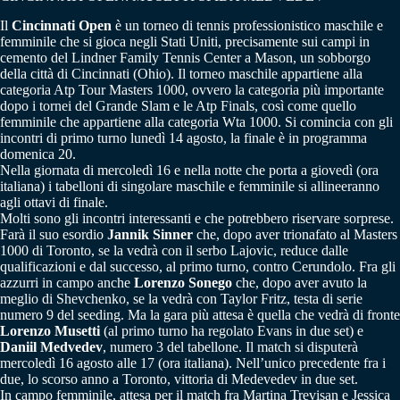
Il
Cincinnati Open
è un torneo di tennis professionistico maschile e
femminile che si gioca negli Stati Uniti, precisamente sui campi in
cemento del Lindner Family Tennis Center a Mason, un sobborgo
della città di Cincinnati (Ohio). Il torneo maschile appartiene alla
categoria Atp Tour Masters 1000, ovvero la categoria più importante
dopo i tornei del Grande Slam e le Atp Finals, così come quello
femminile che appartiene alla categoria Wta 1000. Si comincia con gli
incontri di primo turno lunedì 14 agosto, la finale è in programma
domenica 20.
Nella giornata di mercoledì 16 e nella notte che porta a giovedì (ora
italiana) i tabelloni di singolare maschile e femminile si allineeranno
agli ottavi di finale.
Molti sono gli incontri interessanti e che potrebbero riservare sorprese.
Farà il suo esordio
Jannik Sinner
che, dopo aver trionafato al Masters
1000 di Toronto, se la vedrà con il serbo Lajovic, reduce dalle
qualificazioni e dal successo, al primo turno, contro Cerundolo. Fra gli
azzurri in campo anche
Lorenzo Sonego
che, dopo aver avuto la
meglio di Shevchenko, se la vedrà con Taylor Fritz, testa di serie
numero 9 del seeding. Ma la gara più attesa è quella che vedrà di fronte
Lorenzo Musetti
(al primo turno ha regolato Evans in due set) e
Daniil Medvedev
, numero 3 del tabellone. Il match si disputerà
mercoledì 16 agosto alle 17 (ora italiana). Nell’unico precedente fra i
due, lo scorso anno a Toronto, vittoria di Medevedev in due set.
In campo femminile, attesa per il match fra Martina Trevisan e Jessica