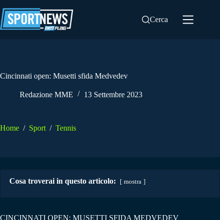
Salta
al
Cerca
contenuto
Cincinnati open: Musetti sfida Medvedev
Redazione MME
13 Settembre 2023
Home
/
Sport
/
Tennis
Cosa troverai in questo articolo:
mostra
CINCINNATI OPEN: MUSETTI SFIDA MEDVEDEV