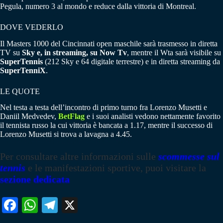
Pegula, numero 3 al mondo e reduce dalla vittoria di Montreal.
DOVE VEDERLO
Il Masters 1000 del Cincinnati open maschile sarà trasmesso in diretta
TV su
Sky e, in streaming, su Now Tv
, mentre il Wta sarà visibile su
SuperTennis
(212 Sky e 64 digitale terrestre) e in diretta streaming da
SuperTenniX
.
LE QUOTE
Nel testa a testa dell’incontro di primo turno fra Lorenzo Musetti e
Daniil Medvedev,
BetFlag
e i suoi analisti vedono nettamente favorito
il tennista russo la cui vittoria è bancata a 1.17, mentre il successo di
Lorenzo Musetti si trova a lavagna a 4.45.
Per consultare altre informazioni sulle
scommesse sul
tennis
e le manifestazioni sportive, puoi visitare la
sezione dedicata
Fa
W
Te
X
ce
ha
le