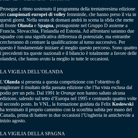
Prosegue a ritmo sostenuto il programma della trentatreesima edizione
dei
campionati europei di volley
femminile, che hanno preso il via in
questi giorni. Nella serata di domani andrà in scena la sfida che mette
di fronte
Olanda
e
Spagna
, protagoniste nel Gruppo D assieme a
Francia, Slovacchia, Finlandia ed Estonia. Ad affrontarsi saranno due
squadre con una significativa differenza di potenziale, ma entrambe
cercheranno di centrare la qualificazione al turno successivo. Per
questo è fondamentale iniziare al meglio questo percorso. Sono quattro
i precedenti tra queste nazionali e il bilancio è totalmente a favore delle
olandesi, che hanno avuto la meglio in tutte le occasioni.
LA VIGILIA DELL’OLANDA
L’
Olanda
si presenta a questa competizione con l’obiettivo di
migliorare il risultato della passata edizione che l’ha vista esclusa dal
podio per un pelo. Dal 1991 le
Orange
non hanno saltato alcuna
edizione, salendo sul tetto d’Europa nel 1995 e centrando quattro volte
il secondo posto. In VNL, la formazione guidata da Felix
Koslowski
ha terminato il proprio cammino con la sconfitta subita per mano del
Canada, prima di battere in due occasioni l’Ungheria in amichevole a
inizio agosto.
LA VIGILIA DELLA SPAGNA