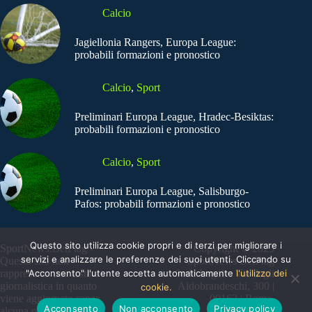
Calcio
Jagiellonia Rangers, Europa League:
probabili formazioni e pronostico
Calcio
,
Sport
Preliminari Europa League, Hradec-Besiktas:
probabili formazioni e pronostico
Calcio
,
Sport
Preliminari Europa League, Salisburgo-
Pafos: probabili formazioni e pronostico
Questo sito utilizza cookie propri e di terzi per migliorare i
SportNews.BetFlag -
Copyright © 2025
servizi e analizzare le preferenze dei suoi utenti. Cliccando su
Questo sito non
SportNews BetFlag
"Acconsento" l'utente accetta automaticamente
l'utilizzo dei
rappresenta una testata
Sede Legale: Via degli
giornalistica in quanto
Aldobrandeschi, 300 |
cookie.
viene aggiornato senza
00163 | Roma
Acconsento
Non acconsento
Privacy policy
alcuna periodicità