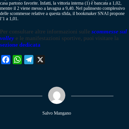
casa partono favorite. Infatti, la vittoria interna (1) è bancata a 1,02,
mentre il 2 viene messo a lavagna a 9,40. Nel palinsesto complessivo
delle scommesse relative a questa sfida, il bookmaker SNAI propone
l’1 a 1,01.
Per consultare altre informazioni sulle
scommesse sul
volley
e le manifestazioni sportive, puoi visitare la
sezione dedicata
Fa
W
Te
X
ce
ha
le
bo
ts
gr
ok
A
a
pp
m
Salvo Mangano