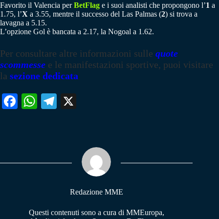
Favorito il Valencia per
BetFlag
e i suoi analisti che propongono l’
1
a
1.75, l’
X
a 3.55, mentre il successo del Las Palmas (
2
) si trova a
lavagna a 5.15.
L’opzione Gol è bancata a 2.17, la Nogoal a 1.62.
Per consultare altre informazioni sulle
quote
scommesse
e le manifestazioni sportive, puoi visitare
la
sezione dedicata
Fa
W
Te
X
ce
ha
le
bo
ts
gr
ok
A
a
pp
m
Redazione MME
Questi contenuti sono a cura di MMEuropa,