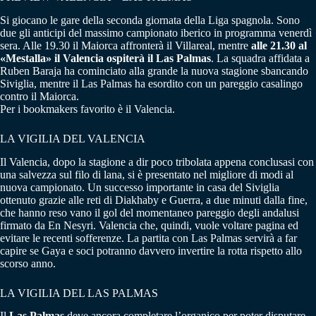
Si giocano le gare della seconda giornata della Liga spagnola. Sono
due gli anticipi del massimo campionato iberico in programma venerdì
sera. Alle 19.30 il Maiorca affronterà il Villareal, mentre
alle 21.30 al
«Mestalla» il Valencia ospiterà il Las Palmas
. La squadra affidata a
Ruben Baraja ha cominciato alla grande la nuova stagione sbancando
Siviglia, mentre il Las Palmas ha esordito con un pareggio casalingo
contro il Maiorca.
Per i bookmakers favorito è il Valencia.
LA VIGILIA DEL VALENCIA
Il Valencia, dopo la stagione a dir poco tribolata appena conclusasi con
una salvezza sul filo di lana, si è presentato nel migliore di modi al
nuova campionato. Un successo importante in casa del Siviglia
ottenuto grazie alle reti di Diakhaby e Guerra, a due minuti dalla fine,
che hanno reso vano il gol del momentaneo pareggio degli andalusi
firmato da En Nesyri. Valencia che, quindi, vuole voltare pagina ed
evitare le recenti sofferenze. La partita con Las Palmas servirà a far
capire se Gaya e soci potranno davvero invertire la rotta rispetto allo
scorso anno.
LA VIGILIA DEL LAS PALMAS
Il
Las Palmas
deve ancora completare l’organico per poter disputare