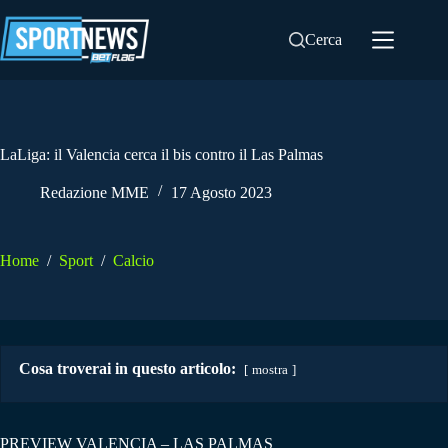
Salta
al
Cerca
contenuto
LaLiga: il Valencia cerca il bis contro il Las Palmas
Redazione MME
17 Agosto 2023
Home
/
Sport
/
Calcio
Cosa troverai in questo articolo:
mostra
PREVIEW VALENCIA – LAS PALMAS