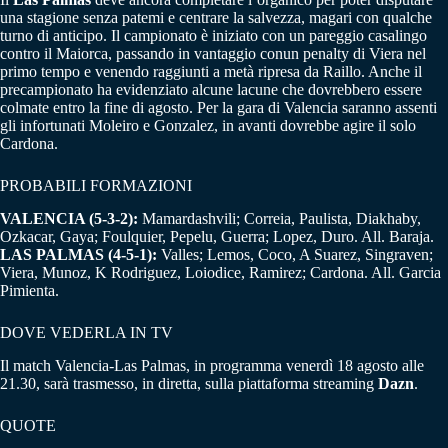
una stagione senza patemi e centrare la salvezza, magari con qualche
turno di anticipo. Il campionato è iniziato con un pareggio casalingo
contro il Maiorca, passando in vantaggio conun penalty di Viera nel
primo tempo e venendo raggiunti a metà ripresa da Raillo. Anche il
precampionato ha evidenziato alcune lacune che dovrebbero essere
colmate entro la fine di agosto. Per la gara di Valencia saranno assenti
gli infortunati Moleiro e Gonzalez, in avanti dovrebbe agire il solo
Cardona.
PROBABILI FORMAZIONI
VALENCIA (5-3-2):
Mamardashvili; Correia, Paulista, Diakhaby,
Ozkacar, Gaya; Foulquier, Pepelu, Guerra; Lopez, Duro. All. Baraja.
LAS PALMAS (4-5-1):
Valles; Lemos, Coco, A Suarez, Singraven;
Viera, Munoz, K Rodriguez, Loiodice, Ramirez; Cardona. All. Garcia
Pimienta.
DOVE VEDERLA IN TV
Il match Valencia-Las Palmas, in programma venerdì 18 agosto alle
21.30, sarà trasmesso, in diretta, sulla piattaforma streaming
Dazn
.
QUOTE