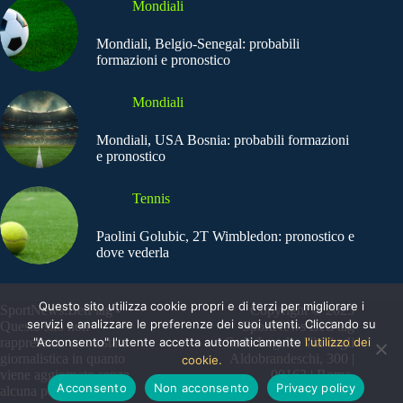
Mondiali
Mondiali, Belgio-Senegal: probabili
formazioni e pronostico
Mondiali
Mondiali, USA Bosnia: probabili formazioni
e pronostico
Tennis
Paolini Golubic, 2T Wimbledon: pronostico e
dove vederla
Questo sito utilizza cookie propri e di terzi per migliorare i
SportNews.BetFlag -
Copyright © 2025
servizi e analizzare le preferenze dei suoi utenti. Cliccando su
Questo sito non
SportNews BetFlag
"Acconsento" l'utente accetta automaticamente
l'utilizzo dei
rappresenta una testata
Sede Legale: Via degli
giornalistica in quanto
Aldobrandeschi, 300 |
cookie.
viene aggiornato senza
00163 | Roma
Acconsento
Non acconsento
Privacy policy
alcuna periodicità