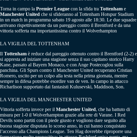
Torna in campo la
Premier
League
con la sfida tra
Tottenham
e
Manchester United
che si sfideranno al Tottenham Hotspur Stadium
in un match in programma sabato 19 agosto alle 18:30. Le due squadre
arrivano rispettivamente da un pareggio contro il Brentford e da una
vittoria sofferta ma importantissima contro il Wolverhampton
LA VIGILIA DEL TOTTENHAM
Il
Tottenham
è reduce dal pareggio ottenuto contro il Brentford (2-2) e
si appresta ad iniziare una stagione senza il suo capitano storico Harry
Kane, passato al Bayern Monaco, e con Ange Postecoglou sulla
panchina. Gli Spurs contro il Manchester United recuperano Cristian
Romero, uscito per un colpo alla testa nella prima giornata, mentre
sempre in difesa potrebbe esordire van de ven. In campo in attacco
Richarlison supportato dai fantasisti Kulusevski, Maddison, Son.
LA VIGILIA DEL MANCHESTER UNITED
Vittoria sofferta invece per il
Manchester
United
, che ha battuto di
misura per 1-0 il Wolverhampton grazie alla rete di Varane. I Red
Devils sono partiti con il piede giusto e vogliono dare seguito alla
buona stagione disputata lo scorso anno, in cui hanno conquistato
l’accesso alla Champions League. Ten Hag dovrebbe riproporre una
formazione molto propositiva: in attacco Rashford unica punta, ma