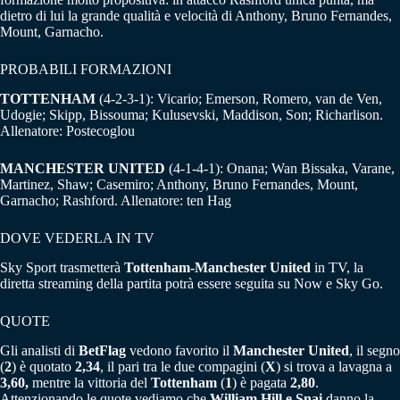
dietro di lui la grande qualità e velocità di Anthony, Bruno Fernandes,
Mount, Garnacho.
PROBABILI FORMAZIONI
TOTTENHAM
(4-2-3-1): Vicario; Emerson, Romero, van de Ven,
Udogie; Skipp, Bissouma; Kulusevski, Maddison, Son; Richarlison.
Allenatore: Postecoglou
MANCHESTER UNITED
(4-1-4-1): Onana; Wan Bissaka, Varane,
Martinez, Shaw; Casemiro; Anthony, Bruno Fernandes, Mount,
Garnacho; Rashford. Allenatore: ten Hag
DOVE VEDERLA IN TV
Sky Sport trasmetterà
Tottenham-Manchester United
in TV, la
diretta streaming della partita potrà essere seguita su Now e Sky Go.
QUOTE
Gli analisti di
BetFlag
vedono favorito il
Manchester United
, il segno
(
2
) è quotato
2,34
, il pari tra le due compagini (
X
) si trova a lavagna a
3,60,
mentre la vittoria del
Tottenham
(
1
) è pagata
2,80
.
Attenzionando le quote vediamo che
William Hill e Snai
danno la