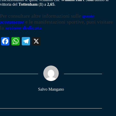
vittoria del
Tottenham
(
1
) a
2,65
.
Per consultare altre informazioni sulle
quote
scommesse
e le manifestazioni sportive, puoi visitare
la
sezione dedicata
Fa
W
Te
X
ce
ha
le
bo
ts
gr
ok
A
a
pp
m
Salvo Mangano