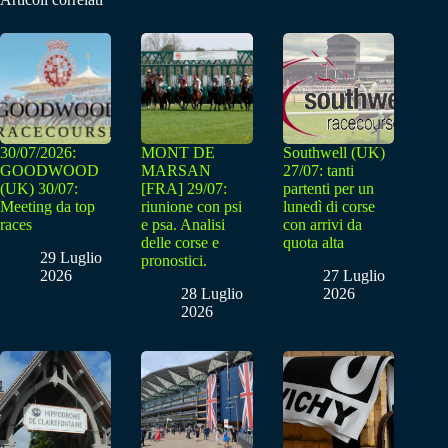
30/07/2026:
MONT DE
Southwell (UK)
GOODWOOD
MARSAN
27/07: tanti
(UK) 30/07:
[FRA] 29/07:
partenti per un
Meeting da top
riunione con psi
lunedì di corse
races
e psa. Analisi
con arrivi da
delle corse e
quota alta
29 Luglio
pronostici.
2026
27 Luglio
28 Luglio
2026
2026