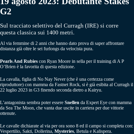
19 agosto 2023: Debutante Stakes
G2
Sul tracciato selettivo del Curragh (IRE) si corre
questa classica sui 1400 metri.
Al via femmine di 2 anni che hanno dato prova di saper affrontare
distanza già oltre le sei furlongs da velocista pura.
Pearls And Rubies
con Ryan Moore in sella per il training di A P
O’Brien è la favorita di questa edizione.
La cavalla, figlia di No Nay Never (che è una certezza come
riproduttore) con mamma da Fastnet Rock, si è già esibita al Curragh il
22 luglio 2023 in G3 finendo seconda dietro a Kairyu.
L’antagonista sembra poter essere
Snellen
da Expert Eye con mamma
da Sea The Moon, che vanta due uscite in carriera per due vittorie
ottenute.
Le cavalle dichiarate al via per ora sono 8 ed il campo si completa con:
Vespertilio, Sakti, Dollerina,
Mysteries
, Betula e Kalispera.