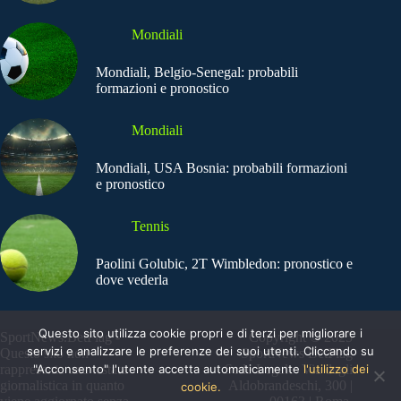
Mondiali
Mondiali, Belgio-Senegal: probabili
formazioni e pronostico
Mondiali
Mondiali, USA Bosnia: probabili formazioni
e pronostico
Tennis
Paolini Golubic, 2T Wimbledon: pronostico e
dove vederla
Questo sito utilizza cookie propri e di terzi per migliorare i
SportNews.BetFlag -
Copyright © 2025
servizi e analizzare le preferenze dei suoi utenti. Cliccando su
Questo sito non
SportNews BetFlag
"Acconsento" l'utente accetta automaticamente
l'utilizzo dei
rappresenta una testata
Sede Legale: Via degli
giornalistica in quanto
Aldobrandeschi, 300 |
cookie.