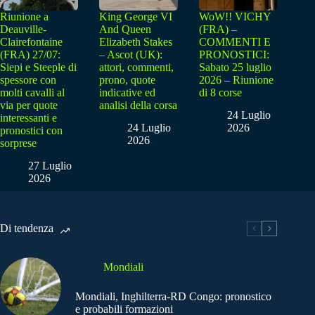
Riunione a
King George VI
WoW!! VICHY
Deauville-
And Queen
(FRA) –
Clairefontaine
Elizabeth Stakes
COMMENTI E
(FRA) 27/07:
– Ascot (UK):
PRONOSTICI:
Siepi e Steeple di
attori, commenti,
Sabato 25 luglio
spessore con
prono, quote
2026 – Riunione
molti cavalli al
indicative ed
di 8 corse
via per quote
analisi della corsa
24 Luglio
interessanti e
24 Luglio
2026
pronostici con
2026
sorprese
27 Luglio
2026
Di tendenza
Mondiali
Mondiali, Inghilterra-RD Congo: pronostico
e probabili formazioni