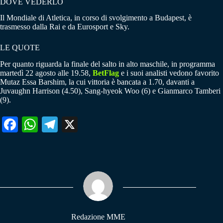
DOVE VEDERLO
Il Mondiale di Atletica, in corso di svolgimento a Budapest, è
trasmesso dalla Rai e da Eurosport e Sky.
LE QUOTE
Per quanto riguarda la finale del salto in alto maschile, in programma
martedì 22 agosto alle 19.58,
BetFlag
e i suoi analisti vedono favorito
Mutaz Essa Barshim, la cui vittoria è bancata a 1.70, davanti a
Juvaughn Harrison (4.50), Sang-hyeok Woo (6) e Gianmarco Tamberi
(9).
Fa
W
Te
X
ce
ha
le
bo
ts
gr
ok
A
a
pp
m
Redazione MME