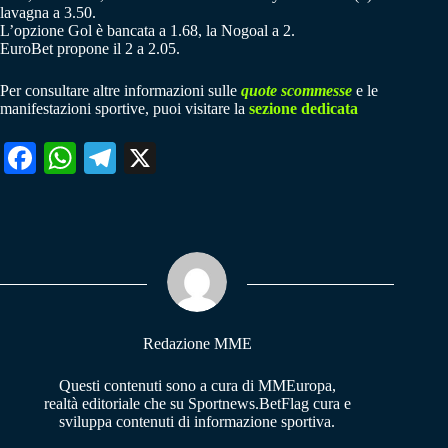
lavagna a 3.50.
L’opzione Gol è bancata a 1.68, la Nogoal a 2.
EuroBet propone il 2 a 2.05.
Per consultare altre informazioni sulle
quote scommesse
e le
manifestazioni sportive, puoi visitare la
sezione dedicata
Fa
W
Te
X
ce
ha
le
bo
ts
gr
ok
A
a
pp
m
Redazione MME
Questi contenuti sono a cura di MMEuropa,
realtà editoriale che su Sportnews.BetFlag cura e
sviluppa contenuti di informazione sportiva.