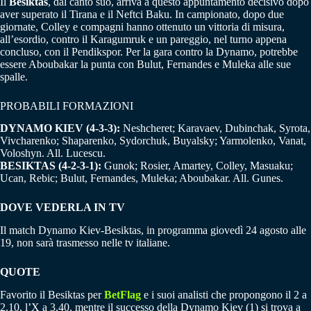
Il
Besiktas
, dal canto suo, arriva a questo appuntamento decisivo dopo
aver superato il Tirana e il Neftci Baku. In campionato, dopo due
giornate, Colley e compagni hanno ottenuto un vittoria di misura,
all’esordio, contro il Karagumruk e un pareggio, nel turno appena
concluso, con il Pendikspor. Per la gara contro la Dynamo, potrebbe
essere Aboubakar la punta con Bulut, Fernandes e Muleka alle sue
spalle.
PROBABILI FORMAZIONI
DYNAMO KIEV (4-3-3):
Neshcheret; Karavaev, Dubinchak, Syrota,
Vivcharenko; Shaparenko, Sydorchuk, Buyalsky; Yarmolenko, Vanat,
Voloshyn. All. Lucescu.
BESIKTAS (4-2-3-1):
Gunok; Rosier, Amartey, Colley, Masuaku;
Ucan, Rebic; Bulut, Fernandes, Muleka; Aboubakar. All. Gunes.
DOVE VEDERLA IN TV
Il match Dynamo Kiev-Besiktas, in programma giovedì 24 agosto alle
19, non sarà trasmesso nelle tv italiane.
QUOTE
Favorito il Besiktas per
BetFlag
e i suoi analisti che propongono il 2 a
2.10, l’X a 3.40, mentre il successo della Dynamo Kiev (1) si trova a