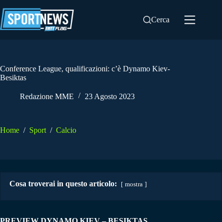
Salta
al
Cerca
contenuto
Conference League, qualificazioni: c’è Dynamo Kiev-
Besiktas
Redazione MME
23 Agosto 2023
Home
/
Sport
/
Calcio
Cosa troverai in questo articolo:
mostra
PREVIEW DYNAMO KIEV – BESIKTAS