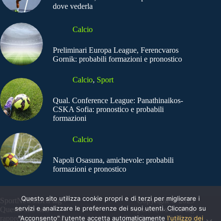
dove vederla
Calcio
Preliminari Europa League, Ferencvaros
Gornik: probabili formazioni e pronostico
Calcio
,
Sport
Qual. Conference League: Panathinaikos-
CSKA Sofia: pronostico e probabili
formazioni
Calcio
Napoli Osasuna, amichevole: probabili
formazioni e pronostico
Questo sito utilizza cookie propri e di terzi per migliorare i
SportNews.BetFlag -
Copyright © 2025
servizi e analizzare le preferenze dei suoi utenti. Cliccando su
Questo sito non
SportNews BetFlag
"Acconsento" l'utente accetta automaticamente
l'utilizzo dei
rappresenta una testata
Sede Legale: Via degli