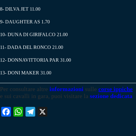
8- DILVA JET 11.00
9- DAUGHTER AS 1.70
10- DUNA DI GIRIFALCO 21.00
11- DADA DEL RONCO 21.00
12- DONNAVITTORIA PAR 31.00
13- DONI MAKER 31.00
Per consultare altre
informazioni
sulle
corse ippiche
e sui cavalli in gara, puoi visitare la
sezione dedicata
Fa
W
Te
X
ce
ha
le
bo
ts
gr