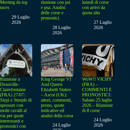
Meeting da top
riunione con psi
lunedì di corse
races
e psa. Analisi
con arrivi da
delle corse e
quota alta
29 Luglio
pronostici.
2026
27 Luglio
28 Luglio
2026
2026
Riunione a
King George VI
WoW!! VICHY
Deauville-
And Queen
(FRA) –
Clairefontaine
Elizabeth Stakes
COMMENTI E
(FRA) 27/07:
– Ascot (UK):
PRONOSTICI:
Siepi e Steeple di
attori, commenti,
Sabato 25 luglio
spessore con
prono, quote
2026 – Riunione
molti cavalli al
indicative ed
di 8 corse
via per quote
analisi della corsa
24 Luglio
interessanti e
24 Luglio
2026
pronostici con