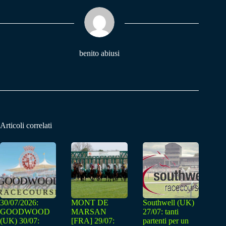
ok
A
a
pp
m
benito abiusi
Articoli correlati
30/07/2026:
MONT DE
Southwell (UK)
GOODWOOD
MARSAN
27/07: tanti
(UK) 30/07:
[FRA] 29/07:
partenti per un