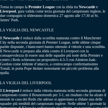
Torna in campo la
Premier League
con la sfida tra
Newcastle
e
Liverpool
, gara valida come terza giornata del campionato inglese, le
due compagini si sfideranno domenica 27 agosto alle 17:30 al St.
James’ Park.
LA VIGILIA DEL NEWCASTLE
Il
Newcastle
è reduce dalla sconfitta maturata contro il Manchester
City nella seconda giornata di Premier League, nelle ultime cinque
partite disputate, i bianconeri hanno ottenuto 4 vittorie e una sconfitta.
Il Newcastle si prepara alla sfida contro il Liverpool con la
consapevolezza di essere una delle squadre più toste della Premier e
contro i Reds schierano un propositivo 4-3-3 con Almiron-Isak-
Gordon come tridente d’attacco, a centrocampo confermatissimo
Tonali, in porta Pope titolare nonostante un piccolo problema alla
spalla.
LA VIGILIA DEL LIVERPOOL
Il
Liverpool
è reduce dalla vittoria maturata nella seconda giornata di
campionato contro il Bounemouth per 3-1, un risultato che ha alzato il
morale in casa dei Reds che adesso si apprestano a sfidare una delle
squadre più temibili del campionato inglese. Nelle ultime 5 giornate la
formazione di Kloop ha collezionato tre vittorie, un pareggio e una sola