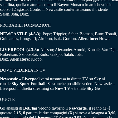
sconfitta, quella maturata contro il Bayern Monaco in amichevole lo
scorso 12 agosto. Contro il Newcastle confermatissimo il tridente
Salah, Jota, Diaz.
PROBABILI FORMAZIONI
NEWCASTLE (4-3-3):
Pope; Trippier, Schar, Botman, Burn; Tonali,
Guimaraes, Longstaff; Almiron, Isak, Gordon.
Allenatore:
Howe.
LIVERPOOL (4-3-3):
Alisson; Alexander-Arnold, Konatè, Van Dijk,
Robertson; Szoboszlai, Endo, Gakpo; Salah, Jota,
Diaz.
Allenatore:
Klopp.
DOVE VEDERLA IN TV
Newcastle – Liverpool
verrá trasmessa in diretta TV su
Sky
al
canale
Sky Sport Football
. Sarà anche possibile vedere Newcastle –
Liverpool in diretta streaming su
Now TV
e tramite
Sky Go
QUOTE
Gli analisti di
BetFlag
vedono favorito il
Newcastle
, il segno (
1
) è
quotato
2,15
, il pari tra le due compagini (
X
) si trova a lavagna a
3,90,
mentre la vittoria del
Liverpool
(
2
) è pagata
2,95
. Attenzionando le