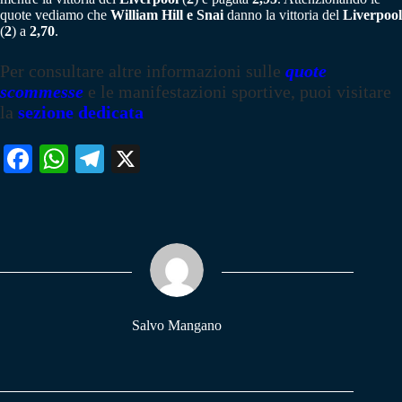
quote vediamo che
William Hill e Snai
danno la vittoria del
Liverpool
(
2
) a
2,70
.
Per consultare altre informazioni sulle
quote
scommesse
e le manifestazioni sportive, puoi visitare
la
sezione dedicata
Fa
W
Te
X
ce
ha
le
bo
ts
gr
ok
A
a
pp
m
Salvo Mangano