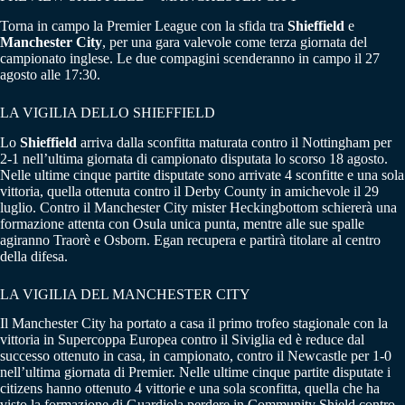
Torna in campo la Premier League con la sfida tra
Shieffield
e
Manchester City
, per una gara valevole come terza giornata del
campionato inglese. Le due compagini scenderanno in campo il 27
agosto alle 17:30.
LA VIGILIA DELLO SHIEFFIELD
Lo
Shieffield
arriva dalla sconfitta maturata contro il Nottingham per
2-1 nell’ultima giornata di campionato disputata lo scorso 18 agosto.
Nelle ultime cinque partite disputate sono arrivate 4 sconfitte e una sola
vittoria, quella ottenuta contro il Derby County in amichevole il 29
luglio. Contro il Manchester City mister Heckingbottom schiererà una
formazione attenta con Osula unica punta, mentre alle sue spalle
agiranno Traorè e Osborn. Egan recupera e partirà titolare al centro
della difesa.
LA VIGILIA DEL MANCHESTER CITY
Il Manchester City ha portato a casa il primo trofeo stagionale con la
vittoria in Supercoppa Europea contro il Siviglia ed è reduce dal
successo ottenuto in casa, in campionato, contro il Newcastle per 1-0
nell’ultima giornata di Premier. Nelle ultime cinque partite disputate i
citizens hanno ottenuto 4 vittorie e una sola sconfitta, quella che ha
visto la formazione di Guardiola perdere in Community Shield contro