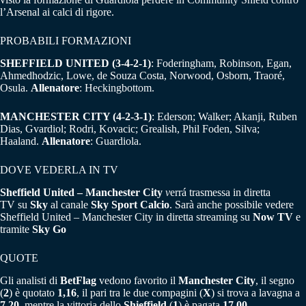
l’Arsenal ai calci di rigore.
PROBABILI FORMAZIONI
SHEFFIELD UNITED (3-4-2-1)
: Foderingham, Robinson, Egan,
Ahmedhodzic, Lowe, de Souza Costa, Norwood, Osborn, Traoré,
Osula.
Allenatore
: Heckingbottom.
MANCHESTER CITY (4-2-3-1)
: Ederson; Walker; Akanji, Ruben
Dias, Gvardiol; Rodri, Kovacic; Grealish, Phil Foden, Silva;
Haaland.
Allenatore
: Guardiola.
DOVE VEDERLA IN TV
Sheffield United – Manchester City
v
errá trasmessa in diretta
TV su
Sky
al canale
Sky Sport Calcio
. Sarà anche possibile vedere
Sheffield United – Manchester City in diretta streaming su
Now TV
e
tramite
Sky Go
QUOTE
Gli analisti di
BetFlag
vedono favorito il
Manchester City
, il segno
(
2
) è quotato
1,16
, il pari tra le due compagini (
X
) si trova a lavagna a
7,20,
mentre la vittoria dello
Shieffield
(
1
) è pagata
17,00
.