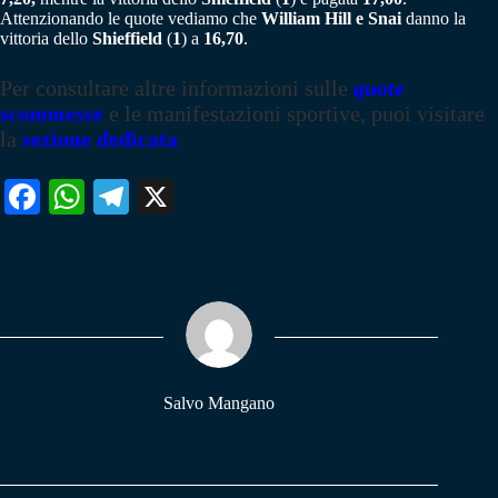
Attenzionando le quote vediamo che
William Hill e Snai
danno la
vittoria dello
Shieffield
(
1
) a
16,70
.
Per consultare altre informazioni sulle
quote
scommesse
e le manifestazioni sportive, puoi visitare
la
sezione dedicata
Fa
W
Te
X
ce
ha
le
bo
ts
gr
ok
A
a
pp
m
Salvo Mangano