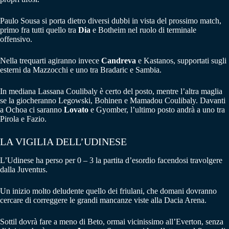
Paulo Sousa si porta dietro diversi dubbi in vista del prossimo match,
primo fra tutti quello tra
Dia
e Botheim nel ruolo di terminale
offensivo.
Nella trequarti agiranno invece
Candreva
e Kastanos, supportati sugli
esterni da Mazzocchi e uno tra Bradaric e Sambia.
In mediana Lassana Coulibaly è certo del posto, mentre l’altra maglia
se la giocheranno Legowski, Bohinen e Mamadou Coulibaly. Davanti
a Ochoa ci saranno
Lovato
e Gyomber, l’ultimo posto andrà a uno tra
Pirola e Fazio.
LA VIGILIA DELL’UDINESE
L’Udinese ha perso per 0 – 3 la partita d’esordio facendosi travolgere
dalla Juventus.
Un inizio molto deludente quello dei friulani, che domani dovranno
cercare di correggere le grandi mancanze viste alla Dacia Arena.
Sottil dovrà fare a meno di Beto, ormai vicinissimo all’Everton, senza