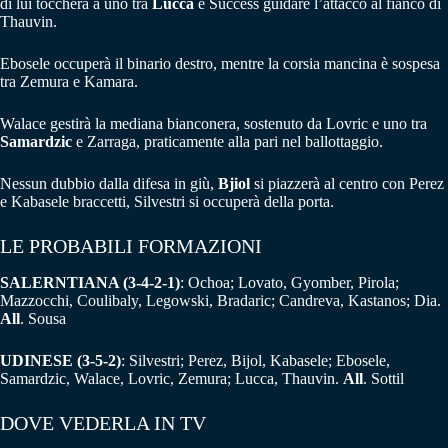
di lui toccherà a uno tra
Lucca
e Success guidare l’attacco al fianco di
Thauvin.
Ebosele occuperà il binario destro, mentre la corsia mancina è sospesa
tra Zemura e Kamara.
Walace gestirà la mediana bianconera, sostenuto da Lovric e uno tra
Samardzic
e Zarraga, praticamente alla pari nel ballottaggio.
Nessun dubbio dalla difesa in giù,
Bjiol
si piazzerà al centro con Perez
e Kabasele braccetti, Silvestri si occuperà della porta.
LE PROBABILI FORMAZIONI
SALERNTIANA (3-4-2-1)
: Ochoa; Lovato, Gyomber, Pirola;
Mazzocchi, Coulibaly, Legowski, Bradaric; Candreva, Kastanos; Dia.
All
. Sousa
UDINESE (3-5-2)
: Silvestri; Perez, Bijol, Kabasele; Ebosele,
Samardzic, Walace, Lovric, Zemura; Lucca, Thauvin.
All
. Sottil
DOVE VEDERLA IN TV