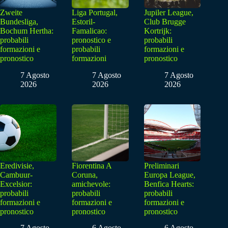
Zweite
Liga Portugal,
Jupiler League,
Bundesliga,
Estoril-
Club Brugge
Bochum Hertha:
Famalicao:
Kortrijk:
probabili
pronostico e
probabili
formazioni e
probabili
formazioni e
pronostico
formazioni
pronostico
7 Agosto
7 Agosto
7 Agosto
2026
2026
2026
Eredivisie,
Fiorentina A
Preliminari
Cambuur-
Coruna,
Europa League,
Excelsior:
amichevole:
Benfica Hearts:
probabili
probabili
probabili
formazioni e
formazioni e
formazioni e
pronostico
pronostico
pronostico
7 Agosto
6 Agosto
6 Agosto