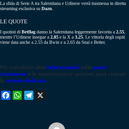
La sfida di Serie A tra Salernitana e Udinese verrà trasmessa in diretta
streaming esclusiva su
Dazn
.
LE QUOTE
I quotisti di
Betflag
danno la Salernitana leggermente favorita a
2.55
,
mentre l’Udinese insegue a
2.85
e la X a
3.25
. Le vittoria degli ospiti
viene data anche a 2.55 da Bwin e a 2.65 da Snai e Better.
Per consultare altre
informazioni
sulle
quote
scommesse
e le manifestazioni sportive, puoi visitare
la
sezione dedicata
Fa
W
Te
X
ce
ha
le
bo
ts
gr
ok
A
a