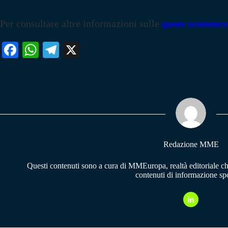
Per consultare altre informazioni sulle
quote scommes
Fa
W
Te
X
ce
ha
le
bo
ts
gr
ok
A
a
pp
m
Redazione MME
Questi contenuti sono a cura di MMEuropa, realtà editoriale c
contenuti di informazione spo