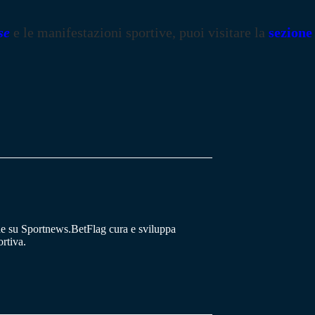
se
e le manifestazioni sportive, puoi visitare la
sezione
he su Sportnews.BetFlag cura e sviluppa
rtiva.