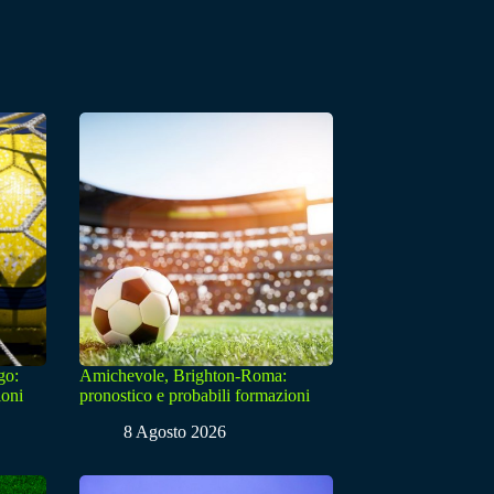
go:
Amichevole, Brighton-Roma:
ioni
pronostico e probabili formazioni
8 Agosto 2026