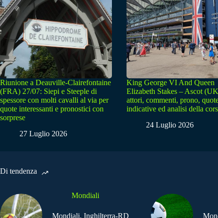
Riunione a Deauville-Clairefontaine
King George VI And Queen
(FRA) 27/07: Siepi e Steeple di
Elizabeth Stakes – Ascot (UK
spessore con molti cavalli al via per
attori, commenti, prono, quot
quote interessanti e pronostici con
indicative ed analisi della cor
sorprese
24 Luglio 2026
27 Luglio 2026
Di tendenza
Mondiali
Mondiali, Inghilterra-RD
Mond