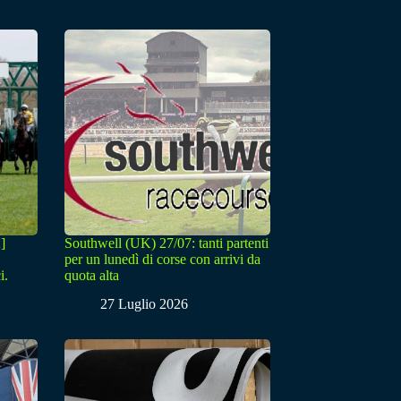
]
Southwell (UK) 27/07: tanti partenti
per un lunedì di corse con arrivi da
i.
quota alta
27 Luglio 2026