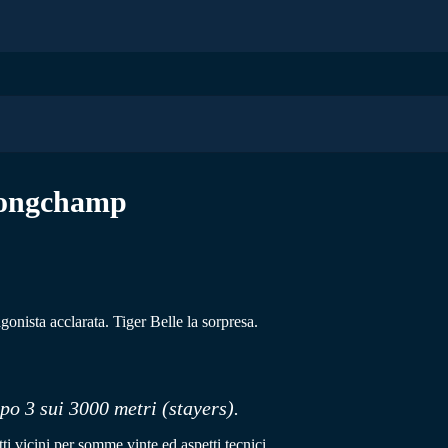
Longchamp
gonista acclarata. Tiger Belle la sorpresa.
po 3 sui 3000 metri (stayers).
tti vicini per somme vinte ed aspetti tecnici.