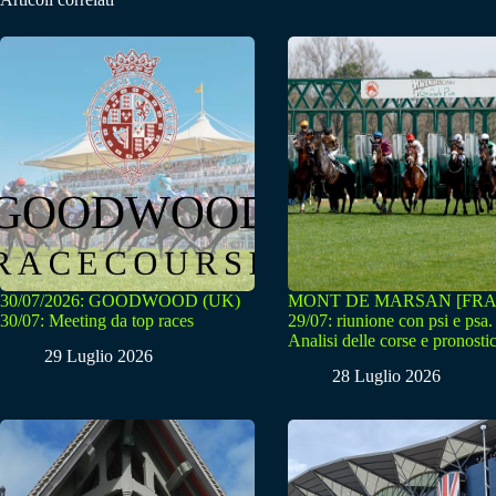
30/07/2026: GOODWOOD (UK)
MONT DE MARSAN [FRA
30/07: Meeting da top races
29/07: riunione con psi e psa.
Analisi delle corse e pronostic
29 Luglio 2026
28 Luglio 2026