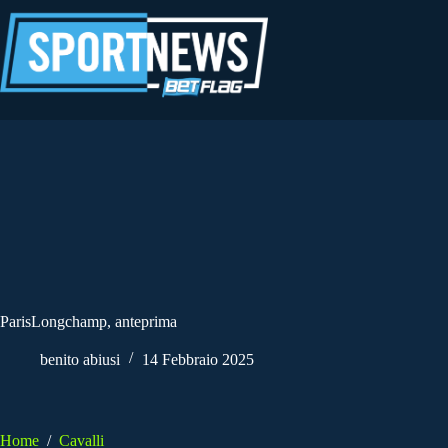
Salta
al
contenuto
ParisLongchamp, anteprima
benito abiusi
14 Febbraio 2025
Home
/
Cavalli