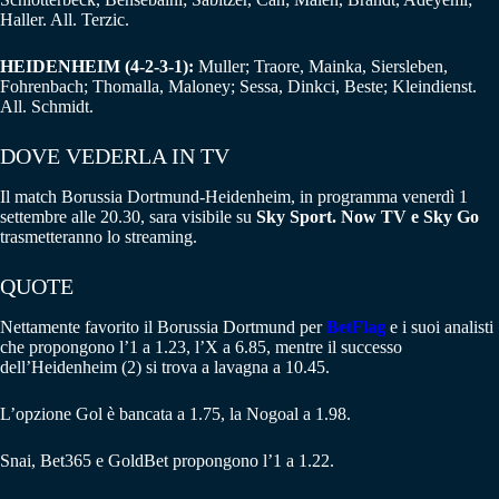
Haller. All. Terzic.
HEIDENHEIM (4-2-3-1):
Muller; Traore, Mainka, Siersleben,
Fohrenbach; Thomalla, Maloney; Sessa, Dinkci, Beste; Kleindienst.
All. Schmidt.
DOVE VEDERLA IN TV
Il match Borussia Dortmund-Heidenheim, in programma venerdì 1
settembre alle 20.30, sara visibile su
Sky Sport. Now TV e Sky Go
trasmetteranno lo streaming.
QUOTE
Nettamente favorito il Borussia Dortmund per
BetFlag
e i suoi analisti
che propongono l’1 a 1.23, l’X a 6.85, mentre il successo
dell’Heidenheim (2) si trova a lavagna a 10.45.
L’opzione Gol è bancata a 1.75, la Nogoal a 1.98.
Snai, Bet365 e GoldBet propongono l’1 a 1.22.