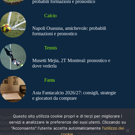
probabili formazioni e pronostico
Calcio
Napoli Osasuna, amichevole: probabili
formazioni e pronostico
Tennis
Musetti Mejia, 2T Montreal: pronostico e
dove vederla
Fanta
Asta Fantacalcio 2026/27: consigli, strategie
e giocatori da comprare
Questo sito utilizza cookie propri e di terzi per migliorare i
SportNews.BetFlag -
Copyright © 2025
servizi e analizzare le preferenze dei suoi utenti. Cliccando su
Questo sito non
SportNews BetFlag
"Acconsento" l'utente accetta automaticamente
l'utilizzo dei
rappresenta una testata
Sede Legale: Via degli
giornalistica in quanto
Aldobrandeschi, 300 |
cookie.