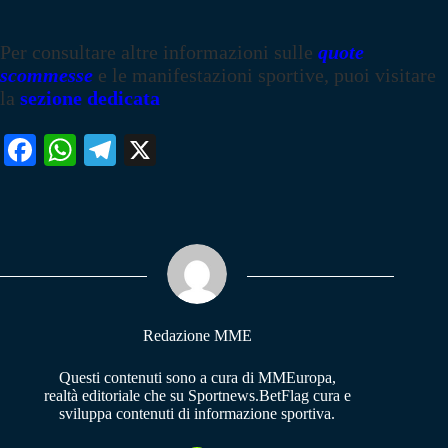
Per consultare altre informazioni sulle
quote
scommesse
e le manifestazioni sportive, puoi visitare
la
sezione dedicata
Fa
W
Te
X
ce
ha
le
bo
ts
gr
ok
A
a
pp
m
Redazione MME
Questi contenuti sono a cura di MMEuropa,
realtà editoriale che su Sportnews.BetFlag cura e
sviluppa contenuti di informazione sportiva.