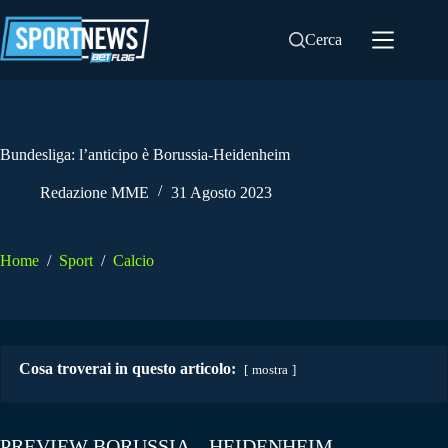
Salta
al
Cerca
contenuto
Bundesliga: l’anticipo è Borussia-Heidenheim
Redazione MME
31 Agosto 2023
Home
/
Sport
/
Calcio
Cosa troverai in questo articolo:
mostra
PREVIEW BORUSSIA – HEIDENHEIM