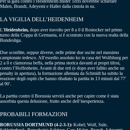
Per la gara contro l’Heidenheim mister Terzi dovrebbe schierare
Malen, Brandt, Adeyemi e Haller dalla cintola in su.
LA VIGILIA DELL’HEIDENHEIM
L’
Heidenheim,
dopo aver travolto per 8 a 0 il Rostocker nel primo
turno della Coppa di Germania, si è scontrato con la nuova realta della
Bundesliga.
Due sconfitte, seppur diverse, nelle prime due uscite nel massimo
campionato tedesco. All’esordio assoluto ko in casa del Wolfsburg per
2 a 0 e clamorosa beffa, nella prima storica davanti ai propri tifosi,
contro l’Hoffenheim. Avanti di due reti (e dopo aver fallito anche un
penalty in apertura), la formazione allentata da Schmidt ha subito la
reazione degli ospiti che hanno ribaltato la partita in 13 minuti dal 77′
al 90′.
La partita contro il Borussia servirà anche per capire come è stata
assorbita questa delusione, frutto anche dell’inesperienza.
PROBABILI FORMAZIONI
BORUSSIA DORTMUND (4-2-3-1):
Kobel; Wolf, Sule,
Schlotterbeck, Bensebaini; Sabitzer, Can; Malen, Brandt, Adeyemi;