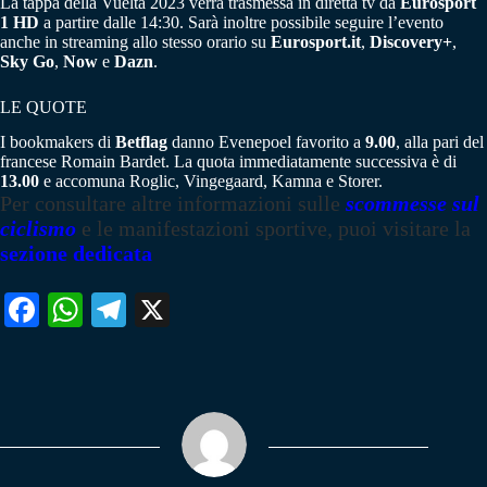
La tappa della Vuelta 2023 verrà trasmessa in diretta tv da
Eurosport
1 HD
a partire dalle 14:30. Sarà inoltre possibile seguire l’evento
anche in streaming allo stesso orario su
Eurosport.it
,
Discovery+
,
Sky Go
,
Now
e
Dazn
.
LE QUOTE
I bookmakers di
Betflag
danno Evenepoel favorito a
9.00
, alla pari del
francese Romain Bardet. La quota immediatamente successiva è di
13.00
e accomuna Roglic, Vingegaard, Kamna e Storer.
Per consultare altre informazioni sulle
scommesse sul
ciclismo
e le manifestazioni sportive, puoi visitare la
sezione dedicata
Fa
W
Te
X
ce
ha
le
bo
ts
gr
ok
A
a
pp
m