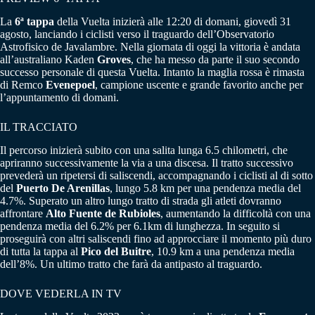
La
6ª tappa
della Vuelta inizierà alle 12:20 di domani, giovedì 31
agosto, lanciando i ciclisti verso il traguardo dell’Observatorio
Astrofisico de Javalambre. Nella giornata di oggi la vittoria è andata
all’australiano Kaden
Groves
, che ha messo da parte il suo secondo
successo personale di questa Vuelta. Intanto la maglia rossa è rimasta
di Remco
Evenepoel
, campione uscente e grande favorito anche per
l’appuntamento di domani.
IL TRACCIATO
Il percorso inizierà subito con una salita lunga 6.5 chilometri, che
apriranno successivamente la via a una discesa. Il tratto successivo
prevederà un ripetersi di saliscendi, accompagnando i ciclisti al di sotto
del
Puerto De Arenillas
, lungo 5.8 km per una pendenza media del
4.7%. Superato un altro lungo tratto di strada gli atleti dovranno
affrontare
Alto Fuente de Rubioles
, aumentando la difficoltà con una
pendenza media del 6.2% per 6.1km di lunghezza. In seguito si
proseguirà con altri saliscendi fino ad approcciare il momento più duro
di tutta la tappa al
Pico del Buitre
, 10.9 km a una pendenza media
dell’8%. Un ultimo tratto che farà da antipasto al traguardo.
DOVE VEDERLA IN TV