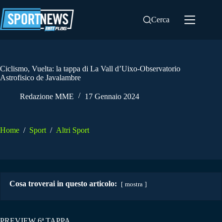
Salta
al
Cerca
contenuto
Ciclismo, Vuelta: la tappa di La Vall d’Uixo-Observatorio
Astrofisico de Javalambre
Redazione MME
17 Gennaio 2024
Home
/
Sport
/
Altri Sport
Cosa troverai in questo articolo:
mostra
PREVIEW 6ª TAPPA