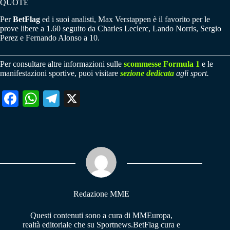
QUOTE
Per
BetFlag
ed i suoi analisti, Max Verstappen è il favorito per le
prove libere a 1.60 seguito da Charles Leclerc, Lando Norris, Sergio
Perez e Fernando Alonso a 10.
Per consultare altre informazioni sulle
scommesse Formula 1
e le
manifestazioni sportive, puoi visitare
sezione dedicata
agli sport.
Fa
W
Te
X
ce
ha
le
bo
ts
gr
ok
A
a
pp
m
Redazione MME
Questi contenuti sono a cura di MMEuropa,
realtà editoriale che su Sportnews.BetFlag cura e