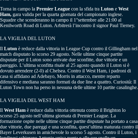
Torna in campo la
Premier League
con la sfida tra
Luton
e
West
Ham,
gara valida per la quarta giornata del campionato inglese.
Squadre che scenderanno in campo il 1°settembre alle 21:00 al
Kenilworth Road di Luton. Arbitrerà l’incontro il signor Paul Tierney.
LA VIGILIA DEL LUTON
Il
Luton
è reduce dalla vittoria in League Cup contro il Gillingham nel
match disputato lo scorso 29 agosto. Nelle ultime cinque partite
disputate per il Luton sono arrivate due sconfitte, due vittorie e un
pareggio. L’ultima sconfitta risale al 25 agosto quando il Luton si è
dovuto arrendere (2-0) al Chelsea. Contro il West Ham, i padroni di
casa si affidano ad Adebayo, Morris in attacco, mentre reparto
difensivo e mediana saranno formati da due line a quattro. Curiosità: Il
Luton Town non ha perso in nessuna delle ultime 10 partite casalinghe.
LA VIGILIA DEL WEST HAM
Il
West Ham
è reduce dalla vittoria ottenuta contro il Brighton lo
scorso 25 agosto nell’ultima giornata di Premier League. La
formazione ospite nelle ultime cinque partite disputate ha portato a casa
due vittorie, due pareggi e una sconfitta, quest’ultima maturata contro il
Bayer Leverkusen in amichevole lo scorso 5 agosto. Contro il Luton, i
londinesi schierano Antonio unica punta e alle sue spalle un