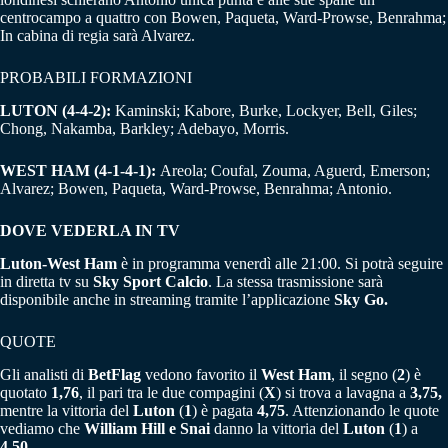
centrocampo a quattro con Bowen, Paqueta, Ward-Prowse, Benrahma;
In cabina di regia sarà Alvarez.
PROBABILI FORMAZIONI
LUTON (4-4-2):
Kaminski; Kabore, Burke, Lockyer, Bell, Giles;
Chong, Nakamba, Barkley; Adebayo, Morris.
WEST HAM (4-1-4-1):
Areola; Coufal, Zouma, Aguerd, Emerson;
Alvarez; Bowen, Paqueta, Ward-Prowse, Benrahma; Antonio.
DOVE VEDERLA IN TV
Luton-West Ham
è in programma venerdì alle 21:00. Si potrà seguire
in diretta tv su
Sky Sport Calcio
. La stessa trasmissione sarà
disponibile anche in streaming tramite l’applicazione
Sky Go.
QUOTE
Gli analisti di
BetFlag
vedono favorito il
West Ham
, il segno (
2
) è
quotato
1,76
, il pari tra le due compagini (
X
) si trova a lavagna a
3,75,
mentre la vittoria del
Luton
(
1
) è pagata
4,75
. Attenzionando le quote
vediamo che
William Hill e Snai
danno la vittoria del
Luton
(
1
) a
4,50
.