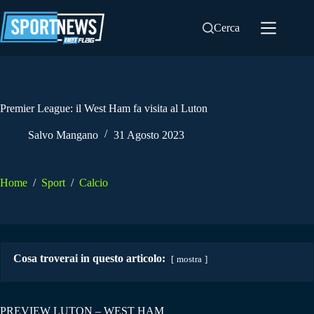
Salta
al
Cerca
contenuto
Premier League: il West Ham fa visita al Luton
Salvo Mangano
31 Agosto 2023
Home
/
Sport
/
Calcio
Cosa troverai in questo articolo:
mostra
PREVIEW LUTON – WEST HAM