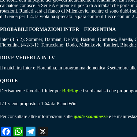
calciatore conosce la Serie A e prende il posto di Amrabat che porta i
rotazioni. Ranieri sarà al fianco di Milenkovic, mentre ci sono dubbi s
di Genoa per 1-4, la viola ha sprecato la gara contro il Lecce con un 2-2
PROBABILI FORMAZIONI INTER – FIORENTINA
Inter (3-5-2): Sommer; Darmian, De Vrij, Bastoni; Dumfries, Barella, C
Fiorentina (4-2-3-1): Terracciano; Dodo, Milenkovic, Ranieri, Biraghi
DOVE VEDERLA IN TV
Il match tra Inter e Fiorentina, in programma domenica 3 settembre al
QUOTE
Decisamente favorita l’Inter per
BetFlag
e i suoi analisti che propongon
L’1 viene proposto a 1.64 da PlanetWin.
Per consultare altre informazioni sulle
quote scommesse
e le manifestaz
Fa
W
Te
X