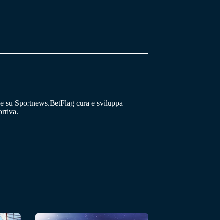
he su Sportnews.BetFlag cura e sviluppa
rtiva.