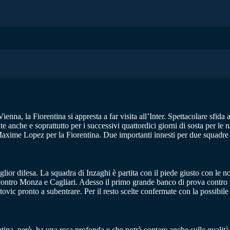
nna, la Fiorentina si appresta a far visita all’Inter. Spettacolare sfida
te anche e soprattutto per i successivi quattordici giorni di sosta per l
Maxime Lopez per la Fiorentina. Due importanti innesti per due squadre 
lior difesa. La squadra di Inzaghi è partita con il piede giusto con le n
contro Monza e Cagliari. Adesso il primo grande banco di prova contro 
ic pronto a subentrare. Per il resto scelte confermate con la possibile
ntina, però, ha una rosa profonda e che potrà contare anche sulle quali