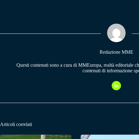
ce
ha
le
bo
ts
gr
ok
A
a
pp
m
Redazione MME
Questi contenuti sono a cura di MMEuropa, realtà editoriale c
contenuti di informazione spo
Articoli correlati