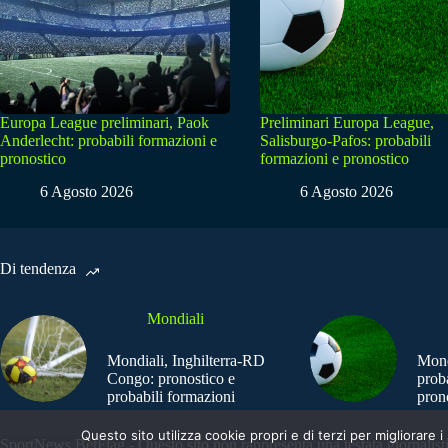
Europa League preliminari, Paok
Preliminari Europa League,
Anderlecht: probabili formazioni e
Salisburgo-Pafos: probabili
pronostico
formazioni e pronostico
6 Agosto 2026
6 Agosto 2026
Di tendenza
Mondiali
Mondiali, Inghilterra-RD
Mond
Congo: pronostico e
prob
probabili formazioni
pron
Questo sito utilizza cookie propri e di terzi per migliorar
SportNews.BetFlag - Questo sito non rappresenta una testata giornalist