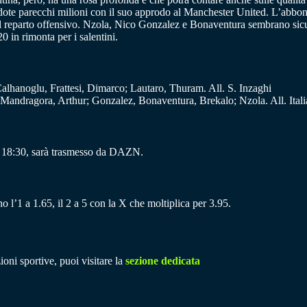
n dote parecchi milioni con il suo approdo al Manchester United. L’abbo
ul reparto offensivo. Nzola, Nico Gonzalez e Bonaventura sembrano sicur
0 in rimonta per i salentini.
alhanoglu, Frattesi, Dimarco; Lautaro, Thuram. All. S. Inzaghi
; Mandragora, Arthur; Gonzalez, Bonaventura, Brekalo; Nzola. All. Ital
le 18:30, sarà trasmesso da DAZN.
o l’1 a 1.65, il 2 a 5 con la X che moltiplica per 3.95.
ioni sportive, puoi visitare la
sezione dedicata