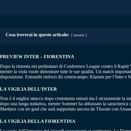
Cosa troverai in questo articolo:
mostra
PREVIEW INTER – FIORENTINA
Dopo la rimonta nei preliminari di Conference League contro il Rapid Vie
mentre la viola vuole dimostrare tutte le sue qualità. Un match importan
disposizione. Entrambi rinforzi dii centrocampo: Klassen per l’Inter e 
LA VIGILIA DELL’INTER
Non è il miglior attacco dopo centottanta minuti ma è sicuramente la mig
dopo una lunga trattativa, mentre Sommer ha abbassato la saracinesca 
Martinez con tre goal che sarà supportato ancora da Thuram con Arnautov
LA VIGILIA DELLA FIORENTINA
Le scorie dell’impegno del giovedì sicuramente si sentiranno. La Fiore