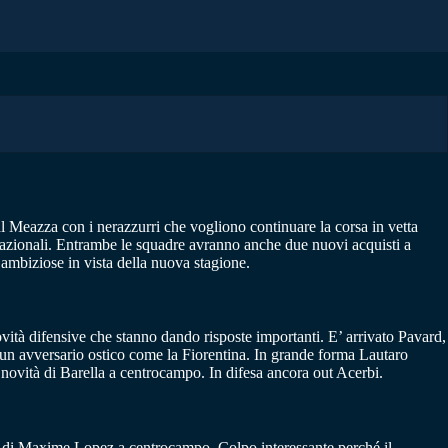
 al Meazza con i nerazzurri che vogliono continuare la corsa in vetta
e nazionali. Entrambe le squadre avranno anche due nuovi acquisti a
ambiziose in vista della nuova stagione.
ovità difensive che stanno dando risposte importanti. E’ arrivato Pavard,
un avversario ostico come la Fiorentina. In grande forma Lautaro
 novità di Barella a centrocampo. In difesa ancora out Acerbi.
tà di Maxime Lopez a centrocampo. Colpo interessante perché il