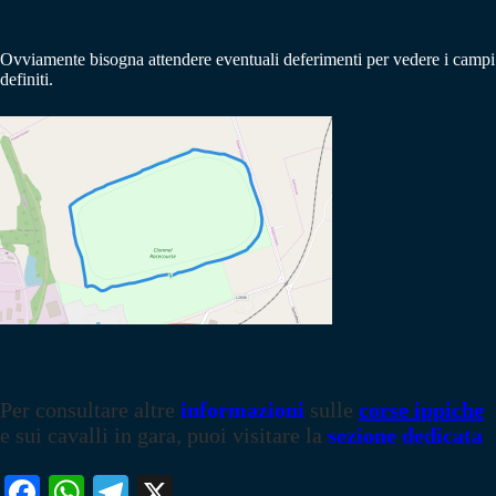
Ovviamente bisogna attendere eventuali deferimenti per vedere i campi
definiti.
Per consultare altre
informazioni
sulle
corse ippiche
e sui cavalli in gara, puoi visitare la
sezione dedicata
Fa
W
Te
X