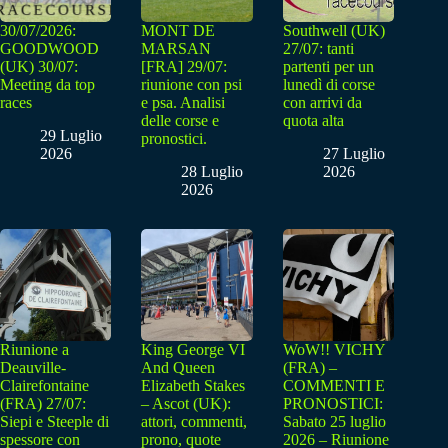
30/07/2026:
MONT DE
Southwell (UK)
GOODWOOD
MARSAN
27/07: tanti
(UK) 30/07:
[FRA] 29/07:
partenti per un
Meeting da top
riunione con psi
lunedì di corse
races
e psa. Analisi
con arrivi da
delle corse e
quota alta
29 Luglio
pronostici.
2026
27 Luglio
28 Luglio
2026
2026
Riunione a
King George VI
WoW!! VICHY
Deauville-
And Queen
(FRA) –
Clairefontaine
Elizabeth Stakes
COMMENTI E
(FRA) 27/07:
– Ascot (UK):
PRONOSTICI:
Siepi e Steeple di
attori, commenti,
Sabato 25 luglio
spessore con
prono, quote
2026 – Riunione