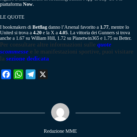
piattaforma
Now
.
LE QUOTE
I bookmakers di
Betflag
danno l’Arsenal favorito a
1.77
, mentre lo
United si trova a
4.20
e la X a
4.05
. La vittoria dei Gunners si trova
anche a 1.67 su William Hill, 1.72 su Planetwin365 e 1.75 su Better.
Per consultare altre informazioni sulle
quote
scommesse
e le manifestazioni sportive, puoi visitare
la
sezione dedicata
Fa
W
Te
X
ce
ha
le
bo
ts
gr
ok
A
a
pp
m
Redazione MME