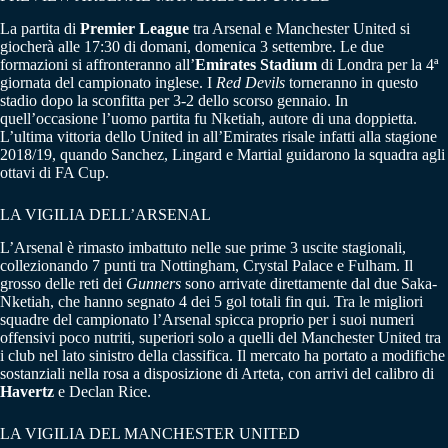
La partita di
Premier League
tra Arsenal e Manchester United si
giocherà alle 17:30 di domani, domenica 3 settembre. Le due
formazioni si affronteranno all’
Emirates Stadium
di Londra per la 4ª
giornata del campionato inglese. I
Red Devils
torneranno in questo
stadio dopo la sconfitta per 3-2 dello scorso gennaio. In
quell’occasione l’uomo partita fu Nketiah, autore di una doppietta.
L’ultima vittoria dello United in all’Emirates risale infatti alla stagione
2018/19, quando Sanchez, Lingard e Martial guidarono la squadra agli
ottavi di FA Cup.
LA VIGILIA DELL’ARSENAL
L’Arsenal è rimasto imbattuto nelle sue prime 3 uscite stagionali,
collezionando 7 punti tra Nottingham, Crystal Palace e Fulham. Il
grosso delle reti dei
Gunners
sono arrivate direttamente dal due Saka-
Nketiah, che hanno segnato 4 dei 5 gol totali fin qui. Tra le migliori
squadre del campionato l’Arsenal spicca proprio per i suoi numeri
offensivi poco nutriti, superiori solo a quelli del Manchester United tra
i club nel lato sinistro della classifica. Il mercato ha portato a modifiche
sostanziali nella rosa a disposizione di Arteta, con arrivi del calibro di
Havertz
e Declan Rice.
LA VIGILIA DEL MANCHESTER UNITED