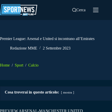
Salta
al
Cerca
contenuto
Premier League: Arsenal e United si incontrano all’Emirates
Redazione MME
2 Settembre 2023
Home
/
Sport
/
Calcio
Cosa troverai in questo articolo:
mostra
PREVIEW ARSENAL-MANCHESTER UNITED