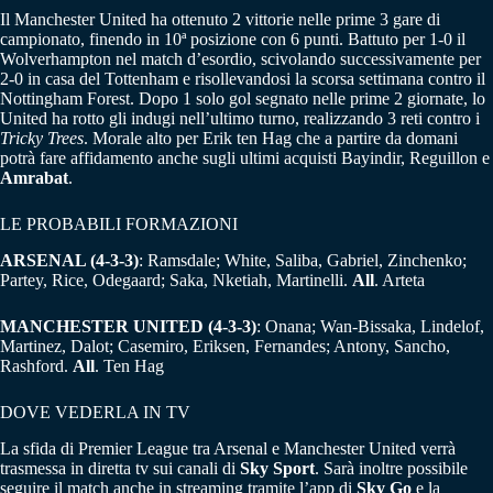
Il Manchester United ha ottenuto 2 vittorie nelle prime 3 gare di
campionato, finendo in 10ª posizione con 6 punti. Battuto per 1-0 il
Wolverhampton nel match d’esordio, scivolando successivamente per
2-0 in casa del Tottenham e risollevandosi la scorsa settimana contro il
Nottingham Forest. Dopo 1 solo gol segnato nelle prime 2 giornate, lo
United ha rotto gli indugi nell’ultimo turno, realizzando 3 reti contro i
Tricky Trees
. Morale alto per Erik ten Hag che a partire da domani
potrà fare affidamento anche sugli ultimi acquisti Bayindir, Reguillon e
Amrabat
.
LE PROBABILI FORMAZIONI
ARSENAL
(4-3-3)
: Ramsdale; White, Saliba, Gabriel, Zinchenko;
Partey, Rice, Odegaard; Saka, Nketiah, Martinelli.
All
. Arteta
MANCHESTER UNITED
(4-3-3)
: Onana; Wan-Bissaka, Lindelof,
Martinez, Dalot; Casemiro, Eriksen, Fernandes; Antony, Sancho,
Rashford.
All
. Ten Hag
DOVE VEDERLA IN TV
La sfida di Premier League tra Arsenal e Manchester United verrà
trasmessa in diretta tv sui canali di
Sky Sport
. Sarà inoltre possibile
seguire il match anche in streaming tramite l’app di
Sky Go
e la