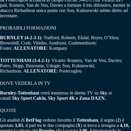
pali, Romero, Van de Ven, Davies a formare il trio difensivo, mentre in
attacco Richarlison unica punta con Son, Kulusewski subito dietro ad
inventare.
PROBABILI FORMAZIONI
BURNLEY (4-2-3-1)
: Trafford; Roberts, Ekdal, Beyer, O’Shea;
Brownhill, Cork; Vitinho, Amdouni, Gudmundsson;
Foster.
ALLENATORE
: Kompany
TOTTENHAM (3-4-2-1)
: Vicario: Romero, Van de Ven, Davies;
Porro, Skipp, Bissouma, Udogie; Son, Kulusewski;
Richarlison.
ALLENATORE
: Postecoglou
DOVE VEDERLA IN TV
Burnley-Tottenham
verrá trasmessa in diretta TV su
Sky
ai
canali
Sky Sport Calcio, Sky Sport 4K e
Zona DAZN.
QUOTE
Gli analisti di
BetFlag
vedono favorito il
Tottenham
, il segno (
2
) è
quotato
1,83
, il pari tra le due compagini (
X
) si trova a lavagna a
4,10,
mentre la vittoria del
Burnley
(
1
) è pagata
3,80
. Attenzionando le