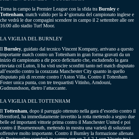
Torna in campo la Premier League con la sfida tra
Burnley
e
Tottenham
, match valido per la 4^giornata del campionato inglese e
che vedrà le due compagini scendere in campo il 2 settembre alle ore
16:00 allo stadio Turf Moor.
LA VIGILIA DEL BURNLEY
Il
Burnley
, guidato dal tecnico Vincent Kompany, arrivano a questo
importante match contro un Tottenham in gran forma gravati da un
inizio di campionato a dir poco deficitario che, escludendo la gara
rinviata col Luton, li ha visti uscire sconfitti tanto nel match disputato
all’esordio contro la corazzata Manchester City quanto in quello
disputato più di recente contro l’Aston Villa. Contro il Tottenham
Foster unica punta, con tre trequartisti Vitinho, Amdouni,
Gudmundsson, dietro l’attaccante.
LA VIGILIA DEL TOTTENHAM
Il
Tottenham
, dopo il pareggio ottenuto nella gara d’esordio contro il
Brentford, ha immediatamente invertito la rotta mettendo a segno due
belle ed importanti vittorie prima contro il Manchester United e poi
contro il Bournemouth, mettendo in mostra una varietà di soluzioni
offensive molto importante. Contro il Burnley la formazione allenata
da Postecoglou scenderà in campo con un 3-4-2-1 con Vicario tra i