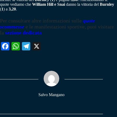
quote vediamo che
William Hill e Snai
danno la vittoria del
Burnley
(
1
) a
3,20
.
Per consultare altre informazioni sulle
quote
scommesse
e le manifestazioni sportive, puoi visitare
la
sezione dedicata
Fa
W
Te
X
ce
ha
le
bo
ts
gr
ok
A
a
pp
m
Salvo Mangano