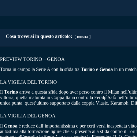
Cosa troverai in questo articolo:
mostra
PREVIEW TORINO – GENOA
Torna in campo la Serie A con la sfida tra
Torino
e
Genoa
in un match 
LA VIGILIA DEL TORINO
Il
Torino
arriva a questa sfida dopo aver perso contro il Milan nell’ulti
vittoria, quella maturata in Coppa Italia contro la FeralpìSalò nell’ulti
unica punta, quest’ultimo supportato dalla coppia Vlasic, Karamoh. Di
LA VIGILIA DEL GENOA
Il
Genoa
è reduce dall’importantissima e per certi versi inaspettata vit
autostima alla formazione ligure che si presenta alla sfida contro il Tor
maturata all’esordio in Serie A in casa contro la Fiorentina (1-4). Con