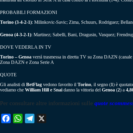
PROBABILI FORMAZIONI
Torino
(3-4-2-1)
: Milinkovic-Savic; Zima, Schuurs, Rodriguez; Bellano
Genoa
(4-3-2-1
)
: Martinez; Sabelli, Bani, Dragusin, Vasquez; Frend
DOVE VEDERLA IN TV
Torino – Genoa
verrá trasmessa in diretta TV su Zona DAZN (canale 
Zona DAZN e Zona Serie A
QUOTE
Gli analisti di
BetFlag
vedono favorito il
Torino
, il segno (
1
) è quotat
vediamo che
William Hill e Snai
danno la vittoria del
Genoa
(
2
) a
4,8
Per consultare altre informazioni sulle
quote scommes
Fa
W
Te
X
ce
ha
le