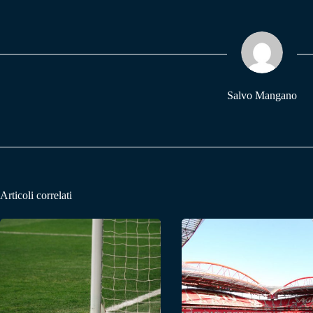
bo
ts
gr
ok
A
a
pp
m
Salvo Mangano
Articoli correlati