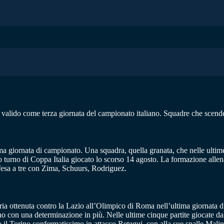
valido come terza giornata del campionato italiano. Squadre che scende
ma giornata di campionato. Una squadra, quella granata, che nelle ultime
mo turno di Coppa Italia giocato lo scorso 14 agosto. La formazione allena
fesa a tre con Zima, Schuurs, Rodriguez.
toria ottenuta contro la Lazio all’Olimpico di Roma nell’ultima giornata
ino con una determinazione in più. Nelle ultime cinque partite giocate dal
tro il Torino confermatissimo in attacco Retegui, con alla sue spalle M