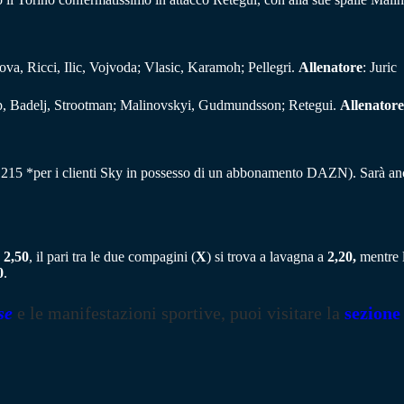
va, Ricci, Ilic, Vojvoda; Vlasic, Karamoh; Pellegri.
Allenatore
: Juric
rup, Badelj, Strootman; Malinovskyi, Gudmundsson; Retegui.
Allenatore
215 *per i clienti Sky in possesso di un abbonamento DAZN). Sarà anc
o
2,50
, il pari tra le due compagini (
X
) si trova a lavagna a
2,20,
mentre l
0
.
se
e le manifestazioni sportive, puoi visitare la
sezione