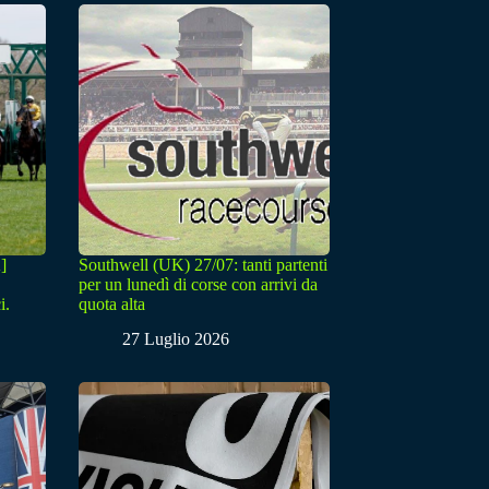
]
Southwell (UK) 27/07: tanti partenti
per un lunedì di corse con arrivi da
i.
quota alta
27 Luglio 2026