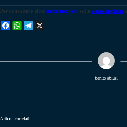
Per consultare altre
informazioni
sulle
corse ippiche
Fa
W
Te
X
ce
ha
le
bo
ts
gr
ok
A
a
pp
m
benito abiusi
Articoli correlati