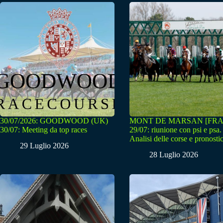
30/07/2026: GOODWOOD (UK)
MONT DE MARSAN [FRA
30/07: Meeting da top races
29/07: riunione con psi e psa.
Analisi delle corse e pronostic
29 Luglio 2026
28 Luglio 2026