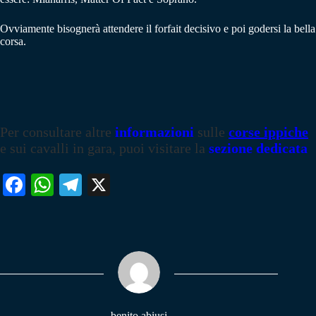
Ovviamente bisognerà attendere il forfait decisivo e poi godersi la bella
corsa.
Per consultare altre
informazioni
sulle
corse ippiche
e sui cavalli in gara, puoi visitare la
sezione dedicata
Fa
W
Te
X
ce
ha
le
bo
ts
gr
ok
A
a
pp
m
benito abiusi