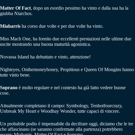
Matter Of Fact
, dopo un esordio pessimo ha vinto e dalla sua ha la
giubba Niarchos.
Miaharris
ha corso due volte e per due volte ha vinto.
Miss Mach One, ha fornito due eccellenti prestazioni nelle ultime due
uscite mostrando una buona maturità agonistica.
Novassa Island ha debuttato e vinto, attenzione!
Nighteyes, Onthemoneyhoney, Propitious e Queen Of Mougins hanno
tutte vinto bene.
Soprano
è molto regolare e nel contesto ha già fatto vedere buone
cose.
Attualmente completano il campo: Symbology, Tenhotfourcrazy,
Unbreak My Heart e Woodhay Wonder, tutte capaci di vincere.
Un probabile podio è impensabile da decifrare oggi, diciamo che le tre
che affascinano (se saranno confermate alla partenza) potrebbero
essere: Miaharris, Matter Of Fact e Soprano.