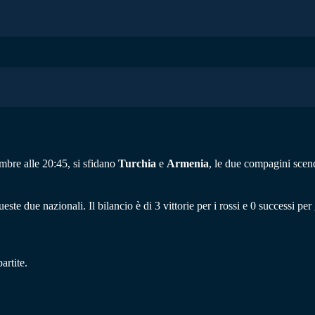
embre alle 20:45, si sfidano
Turchia
e
Armenia
, le due compagini scen
te due nazionali. Il bilancio è di 3 vittorie per i rossi e 0 successi per g
artite.