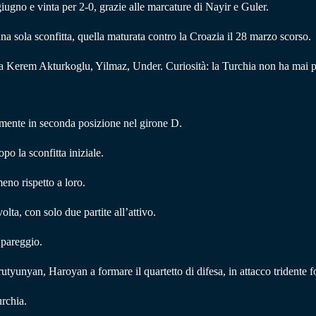
 giugno e vinta per 2-0, grazie alle marcature di Nayir e Guler.
una sola sconfitta, quella maturata contro la Croazia il 28 marzo scorso.
a Kerem Akturkoglu, Yilmaz, Under. Curiosità: la Turchia non ha mai per
amente in seconda posizione nel girone D.
po la sconfitta iniziale.
eno rispetto a loro.
volta, con solo due partite all’attivo.
 pareggio.
utyunyan, Haroyan a formare il quartetto di difesa, in attacco trident
urchia.