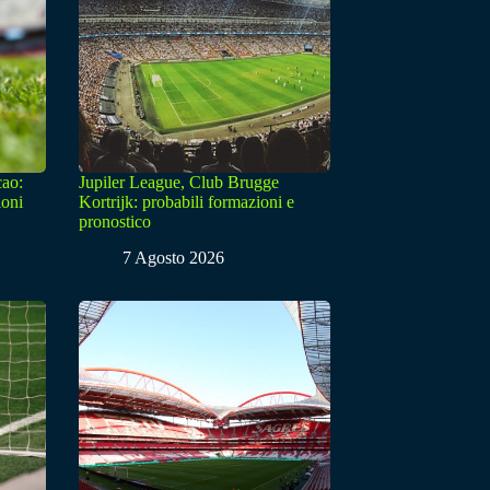
cao:
Jupiler League, Club Brugge
ioni
Kortrijk: probabili formazioni e
pronostico
7 Agosto 2026