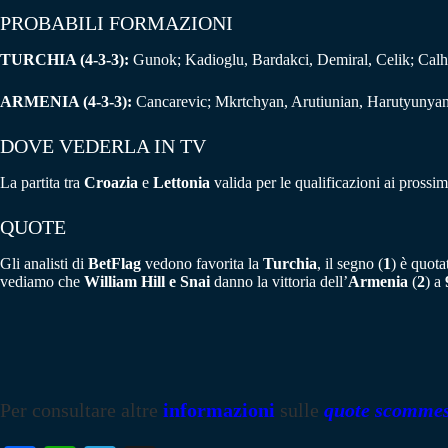
PROBABILI FORMAZIONI
TURCHIA (4-3-3):
Gunok; Kadioglu, Bardakci, Demiral, Celik; Cal
ARMENIA (4-3-3):
Cancarevic; Mkrtchyan, Arutiunian, Harutyunya
DOVE VEDERLA IN TV
La partita tra
Croazia
e
Lettonia
valida per le qualificazioni ai prossi
QUOTE
Gli analisti di
BetFlag
vedono favorita la
Turchia
, il segno (
1
) è quot
vediamo che
William Hill e Snai
danno la vittoria dell’
Armenia
(
2
) a
Per consultare altre
informazioni
sulle
quote scomme