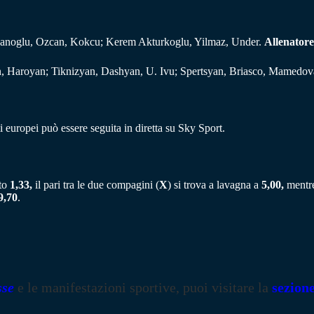
hanoglu, Ozcan, Kokcu; Kerem Akturkoglu, Yilmaz, Under.
Allenatore
n, Haroyan; Tiknizyan, Dashyan, U. Ivu; Spertsyan, Briasco, Mamedo
mi europei può essere seguita in diretta su Sky Sport.
ato
1,33,
il pari tra le due compagini (
X
) si trova a lavagna a
5,00,
mentre 
9,70
.
sse
e le manifestazioni sportive, puoi visitare la
sezion