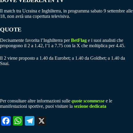
Il match tra Ucraina e Inghilterra, in programma sabato 9 settembre alle
18, non avrà una copertura televisiva.
QUOTE
Decisamente favorita l’Inghilterra per
BetFlag
e i suoi analisti che
propongono il 2 a 1.42, l’1 a 7.75 con la X che moltiplica per 4.45.
Il 2 viene proposto a 1.40 da Eurobet; a 1.40 da Goldbet; a 1.40 da
Snai.
Per consultare altre informazioni sulle
quote scommesse
e le
manifestazioni sportive, puoi visitare la
sezione dedicata
Fa
W
Te
X
ce
ha
le