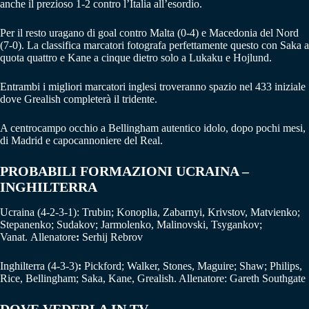
anche il prezioso 1-2 contro l’Italia all’esordio.
Per il resto uragano di goal contro Malta (0-4) e Macedonia del Nord
(7-0). La classifica marcatori fotografa perfettamente questo con Saka a
quota quattro e Kane a cinque dietro solo a Lukaku e Hojlund.
Entrambi i migliori marcatori inglesi troveranno spazio nel 433 iniziale
dove Grealish completerà il tridente.
A centrocampo occhio a Bellingham autentico idolo, dopo pochi mesi,
di Madrid e capocannoniere del Real.
PROBABILI FORMAZIONI UCRAINA –
INGHILTERRA
Ucraina (4-2-3-1): Trubin; Konoplia, Zabarnyi, Krivstov, Matvienko;
Stepanenko; Sudakov; Jarmolenko, Malinovski, Tsygankov;
Vanat. Allenatore
:
Serhij Rebrov
Inghilterra (4-3-3)
:
Pickford; Walker, Stones, Maguire; Shaw; Philips,
Rice, Bellingham; Saka, Kane, Grealish. Allenatore: Gareth Southgate
DOVE VEDERLA IN TV