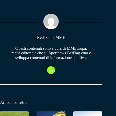
bo
ts
gr
ok
A
a
pp
m
Redazione MME
Questi contenuti sono a cura di MMEuropa,
realtà editoriale che su Sportnews.BetFlag cura e
sviluppa contenuti di informazione sportiva.
Articoli correlati