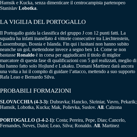
Hamsik e Kucka, senza dimenticare il centrocampista partenopeo
Stanislav
Lobotka
.
LA VIGILIA DEL PORTOGALLO
Il Portogallo guida la classifica del gruppo J con 12 punti fatti. La
squadra ha infatti inanellato 4 vittorie consecutive tra Liechtenstein,
Lussemburgo, Bosnia e Islanda. Fin qui i lusitani non hanno subito
neanche un gol, mettendone invece a segno ben 14. Come se non
bastasse
Ronaldo
è in corsa per aggiudicarsi il titolo di miglior
marcatore di questa fase di qualificazioni con 5 gol realizzati, meglio di
lui hanno fatto solo Hojlund e Lukaku. Domani Martinez darà ancora
una volta a lui il compito di guidare l’attacco, mettendo a suo supporto
Rafa Leao e Bernardo Silva.
PROBABILI FORMAZIONI
SLOVACCHIA
(4-3-3)
: Dubravka; Hancko, Skriniar, Vavro, Pekarik;
Hamsik, Lobotka, Kucka; Mak, Polievka, Suslov.
All
. Calzona
PORTOGALLO
(3-4-2-1
)
: Costa; Pereira, Pepe, Dias; Cancelo,
Fernandes, Neves, Dalot; Leao, Silva; Ronaldo.
All
. Martinez