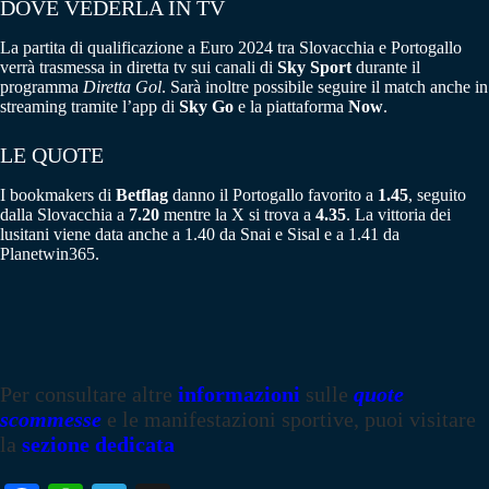
DOVE VEDERLA IN TV
La partita di qualificazione a Euro 2024 tra Slovacchia e Portogallo
verrà trasmessa in diretta tv sui canali di
Sky Sport
durante il
programma
Diretta Gol
. Sarà inoltre possibile seguire il match anche in
streaming tramite l’app di
Sky Go
e la piattaforma
Now
.
LE QUOTE
I bookmakers di
Betflag
danno il Portogallo favorito a
1.45
, seguito
dalla Slovacchia a
7.20
mentre la X si trova a
4.35
. La vittoria dei
lusitani viene data anche a 1.40 da Snai e Sisal e a 1.41 da
Planetwin365.
Per consultare altre
informazioni
sulle
quote
scommesse
e le manifestazioni sportive, puoi visitare
la
sezione dedicata