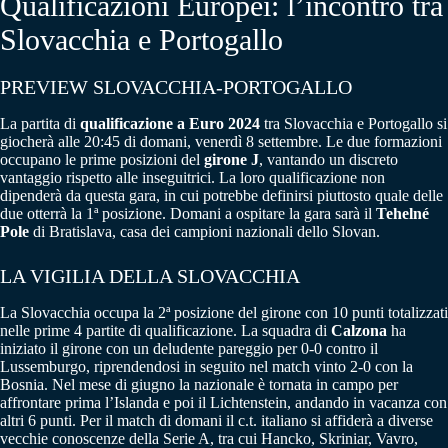
Qualificazioni Europei: l’incontro tra
Slovacchia e Portogallo
PREVIEW SLOVACCHIA-PORTOGALLO
La partita di
qualificazione a Euro 2024
tra Slovacchia e Portogallo si
giocherà alle 20:45 di domani, venerdì 8 settembre. Le due formazioni
occupano le prime posizioni del
girone J
, vantando un discreto
vantaggio rispetto alle inseguitrici. La loro qualificazione non
dipenderà da questa gara, in cui potrebbe definirsi piuttosto quale delle
due otterrà la 1ª posizione. Domani a ospitare la gara sarà il
Tehelné
Pole
di Bratislava, casa dei campioni nazionali dello Slovan.
LA VIGILIA DELLA SLOVACCHIA
La Slovacchia occupa la 2ª posizione del girone con 10 punti totalizzati
nelle prime 4 partite di qualificazione. La squadra di
Calzona
ha
iniziato il girone con un deludente pareggio per 0-0 contro il
Lussemburgo, riprendendosi in seguito nel match vinto 2-0 con la
Bosnia. Nel mese di giugno la nazionale è tornata in campo per
affrontare prima l’Islanda e poi il Lichtenstein, andando in vacanza con
altri 6 punti. Per il match di domani il c.t. italiano si affiderà a diverse
vecchie conoscenze della Serie A, tra cui Hancko, Skriniar, Vavro,