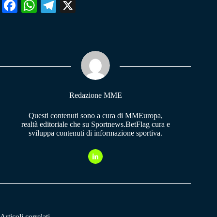
Fa
W
Te
X
ce
ha
le
bo
ts
gr
ok
A
a
pp
m
Redazione MME
Questi contenuti sono a cura di MMEuropa,
realtà editoriale che su Sportnews.BetFlag cura e
sviluppa contenuti di informazione sportiva.
Articoli correlati