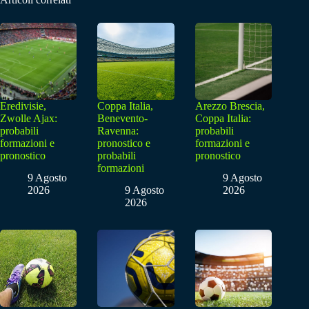
Eredivisie,
Coppa Italia,
Arezzo Brescia,
Zwolle Ajax:
Benevento-
Coppa Italia:
probabili
Ravenna:
probabili
formazioni e
pronostico e
formazioni e
pronostico
probabili
pronostico
formazioni
9 Agosto
9 Agosto
2026
9 Agosto
2026
2026