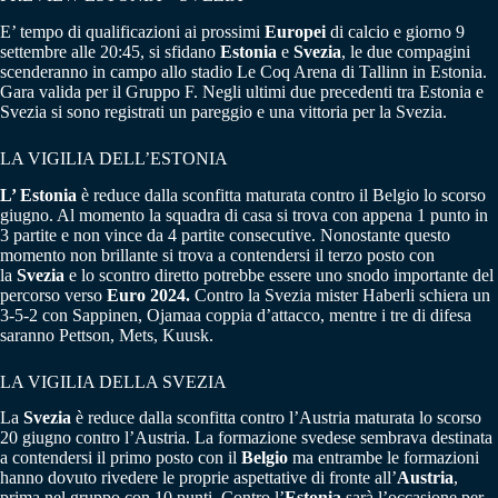
E’ tempo di qualificazioni ai prossimi
Europei
di calcio e giorno 9
settembre alle 20:45, si sfidano
Estonia
e
Svezia
, le due compagini
scenderanno in campo allo stadio Le Coq Arena di Tallinn in Estonia.
Gara valida per il Gruppo F. Negli ultimi due precedenti tra Estonia e
Svezia si sono registrati un pareggio e una vittoria per la Svezia.
LA VIGILIA DELL’ESTONIA
L’ Estonia
è reduce dalla sconfitta maturata contro il Belgio lo scorso
giugno. Al momento la squadra di casa si trova con appena 1 punto in
3 partite e non vince da 4 partite consecutive. Nonostante questo
momento non brillante si trova a contendersi il terzo posto con
la
Svezia
e lo scontro diretto potrebbe essere uno snodo importante del
percorso verso
Euro 2024.
Contro la Svezia mister Haberli schiera un
3-5-2 con Sappinen, Ojamaa coppia d’attacco, mentre i tre di difesa
saranno Pettson, Mets, Kuusk.
LA VIGILIA DELLA SVEZIA
La
Svezia
è reduce dalla sconfitta contro l’Austria maturata lo scorso
20 giugno contro l’Austria. La formazione svedese sembrava destinata
a contendersi il primo posto con il
Belgio
ma entrambe le formazioni
hanno dovuto rivedere le proprie aspettative di fronte all’
Austria
,
prima nel gruppo con 10 punti. Contro l’
Estonia
sarà l’occasione per