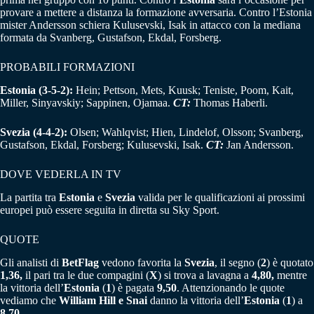
provare a mettere a distanza la formazione avversaria. Contro l’Estonia
mister Andersson schiera Kulusevski, Isak in attacco con la mediana
formata da Svanberg, Gustafson, Ekdal, Forsberg.
PROBABILI FORMAZIONI
Estonia (3-5-2):
Hein; Pettson, Mets, Kuusk; Teniste, Poom, Kait,
Miller, Sinyavskiy; Sappinen, Ojamaa.
CT:
Thomas Haberli.
Svezia (4-4-2):
Olsen; Wahlqvist; Hien, Lindelof, Olsson; Svanberg,
Gustafson, Ekdal, Forsberg; Kulusevski, Isak.
CT:
Jan Andersson.
DOVE VEDERLA IN TV
La partita tra
Estonia
e
Svezia
valida per le qualificazioni ai prossimi
europei può essere seguita in diretta su Sky Sport.
QUOTE
Gli analisti di
BetFlag
vedono favorita la
Svezia
, il segno (
2
) è quotato
1,36,
il pari tra le due compagini (
X
) si trova a lavagna a
4,80,
mentre
la vittoria dell’
Estonia
(
1
) è pagata
9,50
. Attenzionando le quote
vediamo che
William Hill e Snai
danno la vittoria dell’
Estonia
(
1
) a
8,70
.