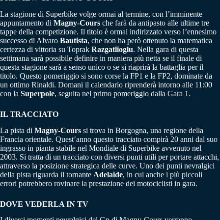
La stagione di Superbike volge ormai al termine, con l’imminente
appuntamento di
Magny-Cours
che farà da antipasto alle ultime tre
tappe della competizione. Il titolo è ormai indirizzato verso l’ennesimo
successo di Alvaro
Bautista
, che non ha però ottenuto la matematica
certezza di vittoria su Toprak
Razgatlioglu
. Nella gara di questa
settimana sarà possibile definire in maniera più netta se il finale di
questa stagione sarà a senso unico o se si riaprirà la battaglia per il
titolo. Questo pomeriggio si sono corse la FP1 e la FP2, dominate da
un ottimo Rinaldi. Domani il calendario riprenderà intorno alle 11:00
con la
Superpole
, seguita nel primo pomeriggio dalla Gara 1.
IL TRACCIATO
La pista di
Magny-Cours
si trova in Borgogna, una regione della
Francia orientale. Quest’anno questo tracciato compirà 20 anni dal suo
ingrasso in pianta stabile nel Mondiale di Superbike avvenuto nel
2003. Si tratta di un tracciato con diversi punti utili per portare attacchi,
attraverso la posizione strategica delle curve. Uno dei punti nevralgici
della pista riguarda il tornante
Adelaide
, in cui anche i più piccoli
errori potrebbero rovinare la prestazione dei motociclisti in gara.
DOVE VEDERLA IN TV
I diversi momenti nevralgici del Gp di Magny-Cours verranno