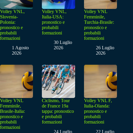
Volley VNL,
Volley VNL,
Volley VNL
Slovenia-
Italia-USA:
Femminile,
Polonia:
pronostico e
Turchia-Brasile:
pronostico e
probabili
pronostico e
probabili
formazioni
probabili
formazioni
formazioni
30 Luglio
1 Agosto
2026
26 Luglio
2026
2026
Volley VNL
Ciclismo, Tour
Volley VNL F,
Femminile,
de France 19a
Italia-Olanda:
Brasile-Italia:
tappa: pronostico
pronostico e
pronostico e
e probabili
probabili
probabili
formazioni
formazioni
formazioni
24 Luglio
22 Luglio