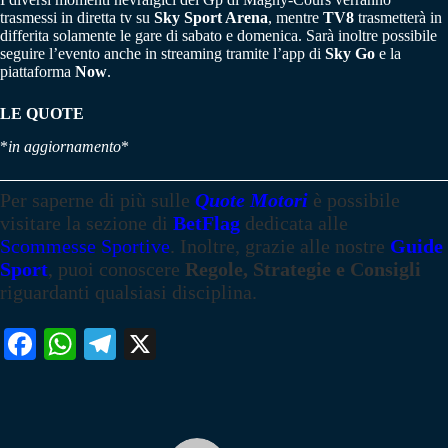
trasmessi in diretta tv su
Sky Sport Arena
, mentre
TV8
trasmetterà in
differita solamente le gare di sabato e domenica. Sarà inoltre possibile
seguire l’evento anche in streaming tramite l’app di
Sky Go
e la
piattaforma
Now
.
LE QUOTE
*
in aggiornamento
*
Per saperne di più sulle
Quote Motori
è possibile
visitare la sezione di
BetFlag
dedicata alle
Scommesse Sportive
. Inoltre, grazie alle nostre
Guide
Sport
, puoi conoscere
Regole, Strategie e Consigli
riguardanti qualsiasi disciplina.
Fa
W
Te
X
ce
ha
le
bo
ts
gr
ok
A
a