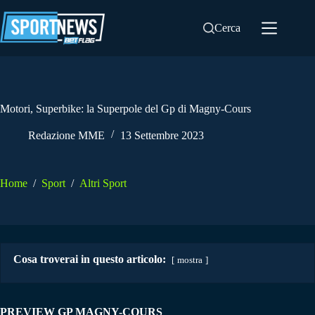
Salta
al
Cerca
contenuto
Motori, Superbike: la Superpole del Gp di Magny-Cours
Redazione MME
13 Settembre 2023
Home
/
Sport
/
Altri Sport
Cosa troverai in questo articolo:
mostra
PREVIEW GP MAGNY-COURS