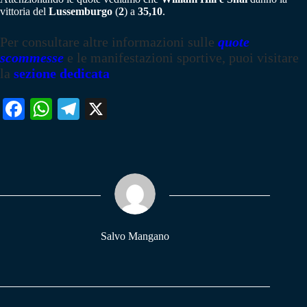
vittoria del
Lussemburgo
(
2
) a
35,10
.
Per consultare altre informazioni sulle
quote
scommesse
e le manifestazioni sportive, puoi visitare
la
sezione dedicata
Fa
W
Te
X
ce
ha
le
bo
ts
gr
ok
A
a
pp
m
Salvo Mangano