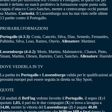
molti è definito un match proibitivo la formazione ospite punta sulla
coppia d’attacco Curci-Sanches, mentre a centrocampo occhi puntati
su Martins.
Curiosità
: Il Lussemburgo non ha mai vinto nelle ultime
13 partite contro il Portogallo.
PROBABILI FORMAZIONI
Portogallo
(4-3-3)
: Costa, Cancelo, Silva, Dias, Semedo, Fernandes,
Palhinha, Silva, Leao, Ramos, Otavio.
Allenatore
: Martinez
Lussemburgo
(4-4-2
)
: Moris, Martins, Mahmutovic, Chanot, Pinto,
Sinani, Martins, Olesen, Barreiro, Curci, Sanches.
Allenatore
: Hareide
DOVE VEDERLA IN TV
La partita tra
Portogallo
e
Lussemburgo
valida per le qualificazioni ai
prossimi europei può essere seguita in diretta su Sky Sport.
QUOTE
Gli analisti di
BetFlag
vedono favorito il
Portogallo
, il segno (
1
) è
quotato
1,03,
il pari tra le due compagini (
X
) si trova a lavagna a
14,00,
mentre la vittoria del
Lussemburgo
(
2
) è pagata
40,00
.
Attenzionando le quote vediamo che
William Hill e Snai
danno la