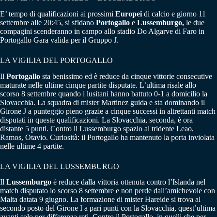
E’ tempo di qualificazioni ai prossimi
Europei
di calcio e giorno 11
settembre alle 20:45, si sfidano
Portogallo
e
Lussemburgo,
le due
compagini scenderanno in campo allo stadio Do Algarve di Faro in
Portogallo Gara valida per il Gruppo J.
LA VIGILIA DEL PORTOGALLO
Il
Portogallo
sta benissimo ed è reduce da cinque vittorie consecutive
maturate nelle ultime cinque partite disputate. L’ultima risale allo
scorso 8 settembre quando i lusitani hanno battuto 0-1 a domicilio la
Slovacchia. La squadra di mister Martinez guida e sta dominando il
Girone J a punteggio pieno grazie a cinque successi in altrettanti match
disputati in queste qualificazioni. La Slovacchia, seconda, è ora
distante 5 punti. Contro il Lussemburgo spazio al tridente Leao,
Ramos, Otavio. Curiosità: il Portogallo ha mantenuto la porta inviolata
nelle ultime 4 partite.
LA VIGILIA DEL LUSSEMBURGO
Il
Lussemburgo
è reduce dalla vittoria ottenuta contro l’Islanda nel
match disputato lo scorso 8 settembre e non perde dall’amichevole con
Malta datata 9 giugno. La formazione di mister Hareide si trova al
secondo posto del Girone I a pari punti con la Slovacchia, quest’ultima
avanti solo per differenza reti. Contro il Portogallo, in quelli che per